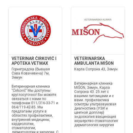
VETERINAR ĆIRKOVIĆ I
VETERINARSKA
APOTEKA VETMAX
AMBULANTA MIŠON
Горнеградска (бывшая
Карла Сопрона 43, Земун
Сава Ковачевича) 7м,
Земун
Ветеринарная клиника
Ветеринарная клиника
MIŠON, Земун, Карла
"Ćirković" Мы доступны
Сопрона 43. 25 лет с
круглосуточно! Вы можете
вашими питомцами и с
связаться с нами по
вами. профилактика
телефонам 011/316-33-71 и
осмотры ультразвуковая
064/119-42-85. Мы
диагностика (УЗИ и
предлагаем услуги в
цветной допплер)
областях профилактики,
эндоскопия вакцинация
внутренней медицины,
акушерство стоматология
кардиологии,
дерматология хирургия
стоматологии,
дерматологии и хирургии. С