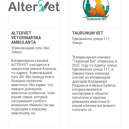
ALTERVET
TAURUNUM VET
VETERINARSKA
Првомайска улица 117,
AMBULANTA
Земун
Угриновацкий путь 38и,
Земун
"Ветеринарная клиника
Ветеринарная клиника
"Таурунум Вет" открылась в
ALTERVET находится в
2021 году по адресу: улица
земунском районе Альтина,
Првомайска улица 117, в
по адресу: Угриновацкий
Земуне.Наша команда
путь 38i. Мы прежде всего
состоит из ветеринаров
большие любители
докторов Владимира
животных. Мы верим, что
Радонича и Ивана Бабича,
каждое домашнее
которые являются
животное особенное, член
экспертами в области
вашей семьи, который
патологии и терапии
заслуживает особого
домашних животных.В
внимания. Именно так мы
нашей клинике вы можете
подходим к каждому
получить сл...
животному, за...