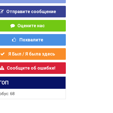
Отправите сообщение
Оцените нас
Похвалите
Я Был / Я была здесь
Сообщите об ошибке!
ГОП
обус: 68