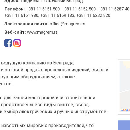
Адрес:
Гандиева 117а, Новый Белград
Телефон:
+381 11 6151 500
,
+381 11 6152 500
,
+381 11 6287 40
+381 11 6161 980
,
+381 11 6169 183
,
+381 11 6282 820
Электронная почта:
office@magrem.rs
Веб-сайт:
www.magrem.rs
 ведущую компанию из Белграда,
и оптовой продаже крепежных изделий, сверл и
твующим оборудованием, а также
ентов.
е для вашей мастерской или строительной
 представлены все виды винтов, сверл,
 выбор электрических и ручных инструментов.
 известных мировых производителей, что