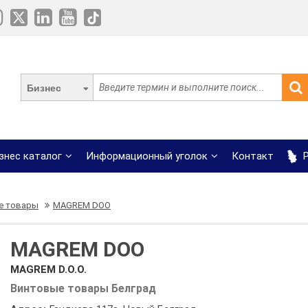
Бизнес
знес каталог
Информационный уголок
Контакт
Р
е товары
MAGREM DOO
MAGREM DOO
MAGREM D.O.O.
Винтовые товары Белград