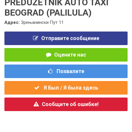
PREDUZETNIK AUTO TAXI
BEOGRAD (PALILULA)
Адрес:
Зрењанински Пут 11
Отправите сообщение
Оцените нас
Похвалите
Я Был / Я была здесь
Сообщите об ошибке!