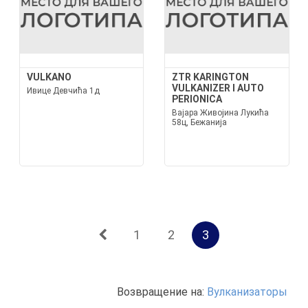
VULKANO
ZTR KARINGTON
VULKANIZER I AUTO
Ивице Девчића 1д
PERIONICA
Вајара Живојина Лукића
58ц, Бежанија
1
2
3
Возвращение на:
Вулканизаторы