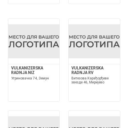
VULKANIZERSKA
VULKANIZERSKA
RADNJA NIZ
RADNJA RV
Угриновачка 74, Земун
Витезова Карађорђеве
звезде 46, Миријево