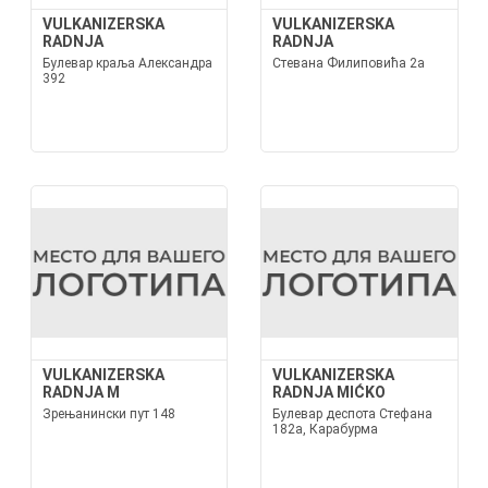
VULKANIZERSKA
VULKANIZERSKA
RADNJA
RADNJA
Булевар краља Александра
Стевана Филиповића 2а
392
VULKANIZERSKA
VULKANIZERSKA
RADNJA M
RADNJA MIĆKO
Зрењанински пут 148
Булевар деспота Стефана
182а, Карабурма