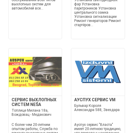
обслуживании всех типов
Установка светодиодных
выхлопных систем для
фар Установка
автомобилей все...
парктроников Установка
центрального замка
Установка сигнализации
Ремонт генераторов Ремонт
стартёров...
СЕРВИС ВЫХЛОПНЫХ
АУСПУХ СЕРВИС VM
СИСТЕМ NEŠA
Бульвар Короля
Александра 588, Звездара
Топлице Милана 18а,
Вождовац - Медакович
С более чем 20-летним
Ауспух сервис "Власта"
опытом работы, Служба по
имеет 20-летнюю традицию,