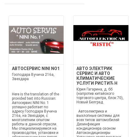
АВТОСЕРВИС NINI NO1
АВТО ЭЛЕКТРИК
СЕРВИС И АВТО
Господара Вучича 216а,
КЛИМАТИЧЕСКИЕ
Звездара
УСЛУГИ РИСТИЋ Н
Юрия Гагарина, д. бб
(напротив китайского
Here is the translation of the
торгового центра, блок 70),
provided text into Russian:
Новый Белград
Автосервис NINI No. 1
успешно работает по
адресу Господара Вучича
Автоэлектрика и
216а, на Звездаре, с
выхлопные системы для
многолетним опытом
всех типов автомобилей
работы в данной отрасли.
Дезинфекция
Мы специализируемся на
кондиционера озоном
производстве, установке и
Автокондиционеры