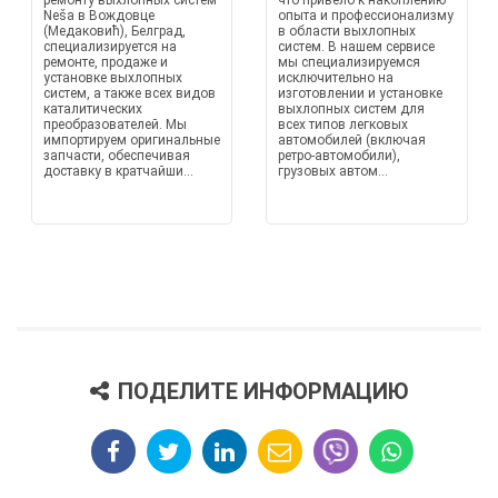
ремонту выхлопных систем
что привело к накоплению
Neša в Вождовце
опыта и профессионализму
(Медаковић), Белград,
в области выхлопных
специализируется на
систем. В нашем сервисе
ремонте, продаже и
мы специализируемся
установке выхлопных
исключительно на
систем, а также всех видов
изготовлении и установке
каталитических
выхлопных систем для
преобразователей. Мы
всех типов легковых
импортируем оригинальные
автомобилей (включая
запчасти, обеспечивая
ретро-автомобили),
доставку в кратчайши...
грузовых автом...
ПОДЕЛИТЕ ИНФОРМАЦИЮ