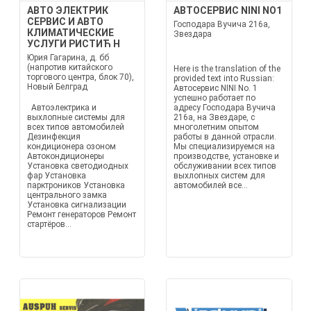
АВТО ЭЛЕКТРИК
АВТОСЕРВИС NINI NO1
СЕРВИС И АВТО
Господара Вучича 216а,
КЛИМАТИЧЕСКИЕ
Звездара
УСЛУГИ РИСТИЋ Н
Юрия Гагарина, д. бб
(напротив китайского
Here is the translation of the
торгового центра, блок 70),
provided text into Russian:
Новый Белград
Автосервис NINI No. 1
успешно работает по
Автоэлектрика и
адресу Господара Вучича
выхлопные системы для
216а, на Звездаре, с
всех типов автомобилей
многолетним опытом
Дезинфекция
работы в данной отрасли.
кондиционера озоном
Мы специализируемся на
Автокондиционеры
производстве, установке и
Установка светодиодных
обслуживании всех типов
фар Установка
выхлопных систем для
парктроников Установка
автомобилей все...
центрального замка
Установка сигнализации
Ремонт генераторов Ремонт
стартёров...