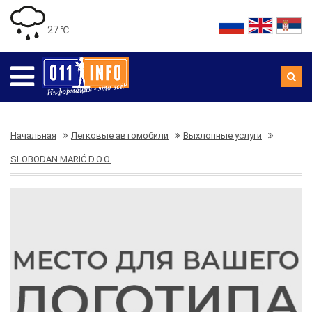
27 ℃
Начальная
Легковые автомобили
Выхлопные услуги
SLOBODAN MARIĆ D.O.O.