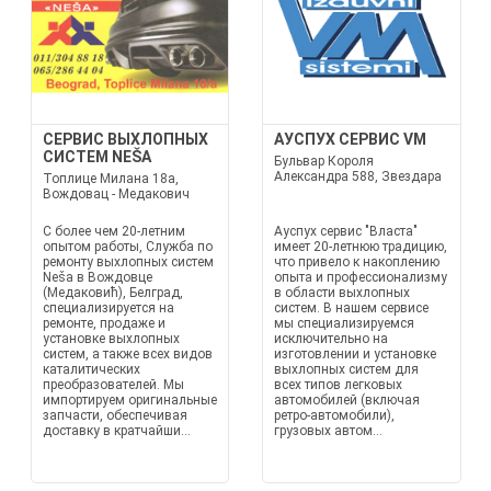
СЕРВИС ВЫХЛОПНЫХ
АУСПУХ СЕРВИС VM
СИСТЕМ NEŠA
Бульвар Короля
Александра 588, Звездара
Топлице Милана 18а,
Вождовац - Медакович
С более чем 20-летним
Ауспух сервис "Власта"
опытом работы, Служба по
имеет 20-летнюю традицию,
ремонту выхлопных систем
что привело к накоплению
Neša в Вождовце
опыта и профессионализму
(Медаковић), Белград,
в области выхлопных
специализируется на
систем. В нашем сервисе
ремонте, продаже и
мы специализируемся
установке выхлопных
исключительно на
систем, а также всех видов
изготовлении и установке
каталитических
выхлопных систем для
преобразователей. Мы
всех типов легковых
импортируем оригинальные
автомобилей (включая
запчасти, обеспечивая
ретро-автомобили),
доставку в кратчайши...
грузовых автом...