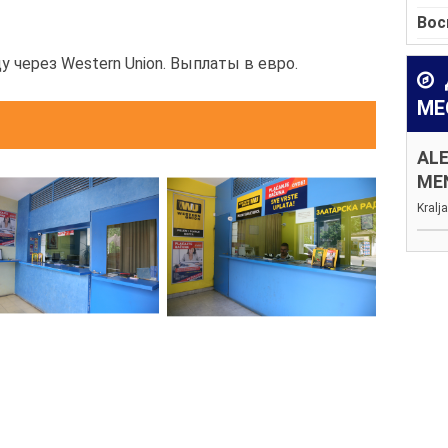
Вос
у через Western Union. Выплаты в евро.
МЕ
AL
ME
Kralj