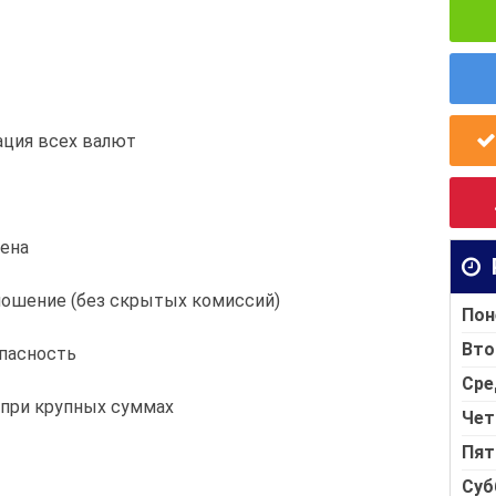
ация всех валют
ена
ношение (без скрытых комиссий)
Пон
Вто
пасность
Сре
при крупных суммах
Чет
Пят
Суб