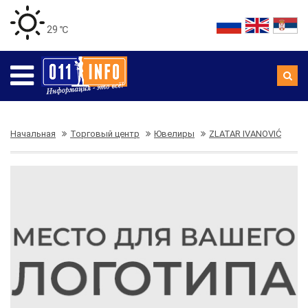
29 ℃
Начальная
Торговый центр
Ювелиры
ZLATAR IVANOVIĆ