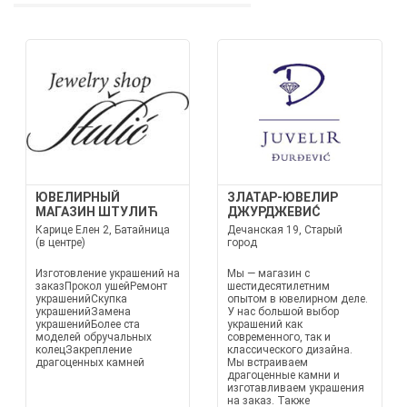
ЮВЕЛИРНЫЙ
ЗЛАТАР-ЮВЕЛИР
МАГАЗИН ШТУЛИЋ
ДЖУРДЖЕВИĆ
Карице Елен 2, Батайница
Дечанская 19, Старый
(в центре)
город
Изготовление украшений на
Мы — магазин с
заказПрокол ушейРемонт
шестидесятилетним
украшенийСкупка
опытом в ювелирном деле.
украшенийЗамена
У нас большой выбор
украшенийБолее ста
украшений как
моделей обручальных
современного, так и
колецЗакрепление
классического дизайна.
драгоценных камней
Мы встраиваем
драгоценные камни и
изготавливаем украшения
на заказ. Также