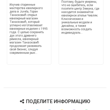
Поэтому, будьте уверены,
Изучив старинные
что не ошибетесь, если
мастерства ювелирного
посетите центр Земуна, где
дела в Juvela, Горан
находится знаменитое
Танасковић открыл
ювелирное ателье Чивляк.
ювелирный магазин
Классические и
Танасковић, который
уникальные модели и
успешно изготавливает
дизайны, а также
ювелирные изделия с 1995
возможность создать
года. С целью сохранить
индивидуаль...
дух этого древнего
ремесла, ювелирный
магазин Танасковић
продолжает развивать
свой бизнес, следуя
современным рын...
ПОДЕЛИТЕ ИНФОРМАЦИЮ