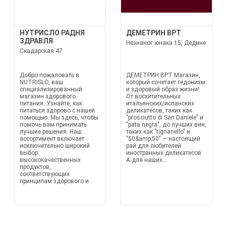
НУТРИСЛО РАДНЯ
ДЕМЕТРИН ВРТ
ЗДРАВЛЯ
Незнаног юнака 15, Дедине
Скадарская 47
Добро пожаловать в
ДЕМЕТРИН ВРТ Магазин,
NUTRISLO, ваш
который сочетает гедонизм
специализированный
и здоровый образ жизни!
магазин здорового
От восхитительных
питания. Узнайте, как
итальянских/испанских
питаться здорово с нашей
деликатесов, таких как
помощью. Мы здесь, чтобы
"prosciutto di San Daniele" и
помочь вам принимать
"pata negra", до лучших вин,
лучшие решения. Наш
таких как "tignanello" и
ассортимент включает
"50&amp;50" — настоящий
исключительно широкий
рай для любителей
выбор
иностранных деликатесов.
высококачественных
А для наших...
продуктов,
соответствующих
принципам здорового и...