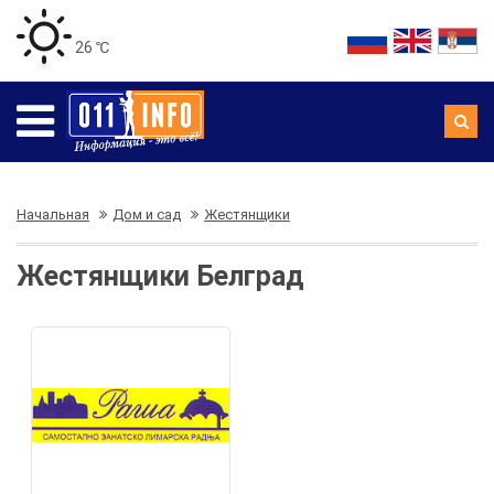
26 ℃
Начальная
Дом и сад
Жестянщики
Жестянщики Белград