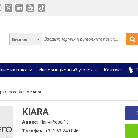
Бизнес
знес каталог
Информационный уголок
Контакт
Р
трижка собак
KIARA
KIARA
Адрес:
Панчићева 18
Телефон:
+381 63 240 846