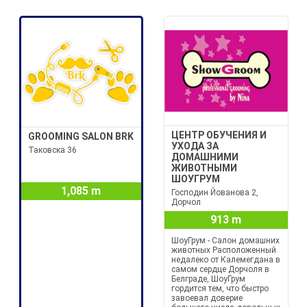
ЦЕНТР ОБУЧЕНИЯ И
GROOMING SALON BRK
УХОДА ЗА
Таковска 36
ДОМАШНИМИ
ЖИВОТНЫМИ
ШОУГРУМ
1,085 m
Господин Йованова 2,
Дорчол
913 m
ШоуГрум - Салон домашних
животных Расположенный
недалеко от Калемегдана в
самом сердце Дорчоля в
Белграде, ШоуГрум
гордится тем, что быстро
завоевал доверие