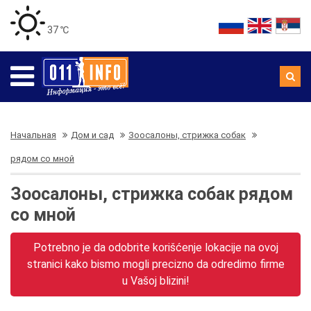
37 ℃
Начальная
Дом и сад
Зоосалоны, стрижка собак
рядом со мной
Зоосалоны, стрижка собак рядом
со мной
Potrebno je da odobrite korišćenje lokacije na ovoj
stranici kako bismo mogli precizno da odredimo firme
u Vašoj blizini!