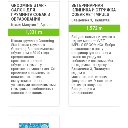
GROOMING STAR -
ВЕТЕРИНАРНАЯ
САЛОН ДЛЯ
КЛИНИКА И СТРИЖКА
ГРУМИНГА СОБАК И
СОБАК VET IMPULS
ОБРАЗОВАНИЯ
Владетина 3, Палилула
Краля Милутин 1, Врачар
1,572 m
1,331 m
Всё для ваших питомцев в
Школа груминга Grooming
одном месте — «VET
Star Школа груминга
IMPULS GROOMING» Добро
Grooming Star занимается
пожаловать в нашу
обучением с 2010 года,
ветеринарную клинику и
предоставляя
салон по уходу за
профессиональное
собаками и кошками. Мы
обучение грумингу на
находимся по адресу:
протяжении многих лет. Со
Владетина 3, Палилула,
временем значительное
рядом с
количество наших
машиностроительным
выпускников стали
факультетом. У нас ваши
успешными независимыми
питомцы получают:
грумерами в собственных
Вакцинацию и
салонах или занима...
чипирование...