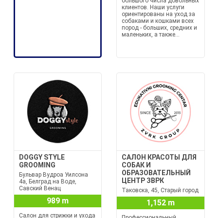
большого числа довольных
клиентов. Наши услуги
ориентированы на уход за
собаками и кошками всех
пород - больших, средних и
маленьких, а также...
DOGGY STYLE
САЛОН КРАСОТЫ ДЛЯ
GROOMING
СОБАК И
ОБРАЗОВАТЕЛЬНЫЙ
Бульвар Вудроа Уилсона
ЦЕНТР ЗВРК
4а, Белград на Воде,
Савский Венац
Таковска, 45, Старый город
989 m
1,152 m
Салон для стрижки и ухода
Профессиональный