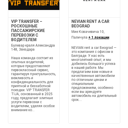
VIP TRANSFER –
NEVIAN RENT A CAR
РОСКОШНЫЕ
BEOGRAD
ПАССАЖИРСКИЕ
Мие Ковачевича 10,
ПЕРЕВОЗКИ С
Паличула
+ 1 локации
ВОДИТЕЛЕМ
Булевар краля Александра
NEVIAN rent a car Beograd —
148, Звездара
это компания с офисом в
Белграде. У нас есть
Наша команда состоит из
многолетний опыт, и мы
опытных водителей,
добились большого успеха
которые предоставляют
в нашей работе. Мы
первоклассный сервис,
предлагаем вам новые и
гарантируя пунктуальность,
качественные автомобили
вежливость и
по отличным ценам и
конфиденциальность для
специальным
приятной и беззаботной
предложениям, особенно
поездки. VIP TRANSFER
если вы арендуете
TIJA, основанный в 2025
автомобиль на длительный
году, предлагает элитные
срок....
услуги перевозки с
водителем, уделяя особое
внимание ко...