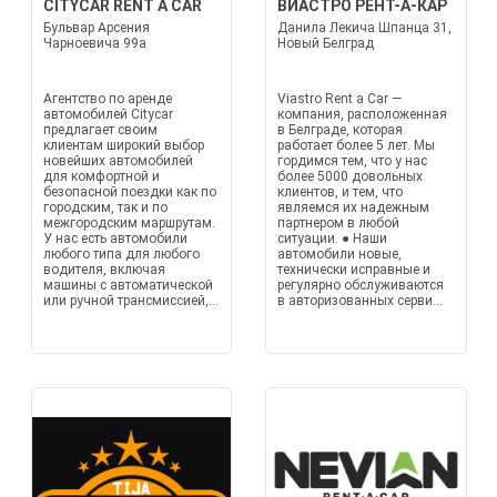
CITYCAR RENT A CAR
ВИАСТРО РЕНТ-А-КАР
Бульвар Арсения
Данила Лекича Шпанца 31,
Чарноевича 99а
Новый Белград
Агентство по аренде
Viastro Rent a Car —
автомобилей Citycar
компания, расположенная
предлагает своим
в Белграде, которая
клиентам широкий выбор
работает более 5 лет. Мы
новейших автомобилей
гордимся тем, что у нас
для комфортной и
более 5000 довольных
безопасной поездки как по
клиентов, и тем, что
городским, так и по
являемся их надежным
межгородским маршрутам.
партнером в любой
У нас есть автомобили
ситуации. ● Наши
любого типа для любого
автомобили новые,
водителя, включая
технически исправные и
машины с автоматической
регулярно обслуживаются
или ручной трансмиссией,...
в авторизованных серви...