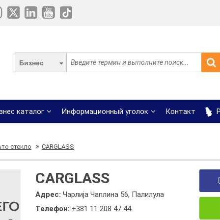
Бизнес
знес каталог
Информационный уголок
Контакт
Р
вто стекло
CARGLASS
CARGLASS
Адрес:
Чарлија Чаплина 56, Палилула
Телефон:
+381 11 208 47 44