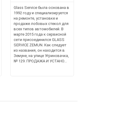
Glass Service была основана в
1992 году и специализируется
на ремонте, установке и
продаже лобовых стекол для
всех типов автомобилей. В
марте 2015 года к сервисной
сети присоединился GLASS
SERVICE ZEMUN. Как следует
из названия, он находится в
Земунe, на улице Угриновачка,
№ 129. ПРОДАЖА И УСТАНО...