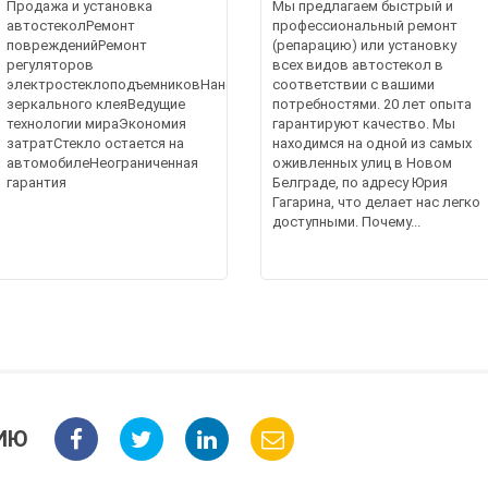
Продажа и установка
Мы предлагаем быстрый и
автостеколРемонт
профессиональный ремонт
поврежденийРемонт
(репарацию) или установку
регуляторов
всех видов автостекол в
электростеклоподъемниковНанесение
соответствии с вашими
зеркального клеяВедущие
потребностями. 20 лет опыта
технологии мираЭкономия
гарантируют качество. Мы
затратСтекло остается на
находимся на одной из самых
автомобилеНеограниченная
оживленных улиц в Новом
гарантия
Белграде, по адресу Юрия
Гагарина, что делает нас легко
доступными. Почему...
ИЮ