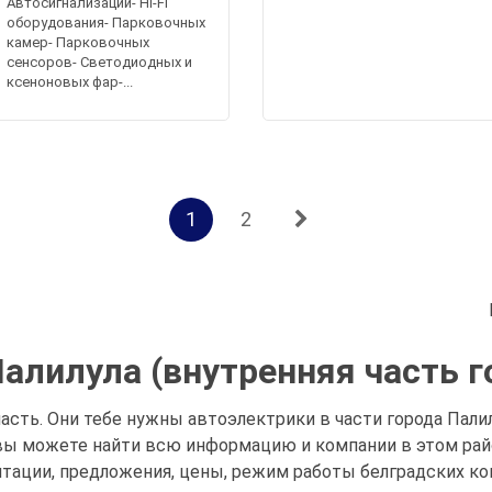
Автосигнализаций- Hi-Fi
оборудования- Парковочных
камер- Парковочных
сенсоров- Светодиодных и
ксеноновых фар-...
1
2
алилула (внутренняя часть г
асть. Они тебе нужны автоэлектрики в части города Палилу
вы можете найти всю информацию и компании в этом рай
ентации, предложения, цены, режим работы белградских ко