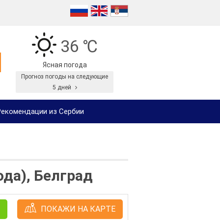
36 ℃
Ясная погода
Прогноз погоды на следующие
5 дней
екомендации из Сербии
да), Белград
ПОКАЖИ НА КАРТЕ