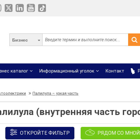
Бизнес
знес каталог
Информационный уголок
Контакт
Р
втоэлектрики
Палилула – узкая часть
лилула (внутренняя часть горо
ОТКРОЙТЕ ФИЛЬТР
РЯДОМ СО МНОЙ