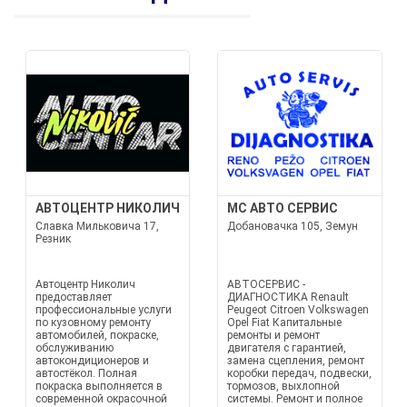
АВТОЦЕНТР НИКОЛИЧ
МС АВТО СЕРВИС
Славка Мильковича 17,
Добановачка 105, Земун
Резник
Автоцентр Николич
АВТОСЕРВИС -
предоставляет
ДИАГНОСТИКА Renault
профессиональные услуги
Peugeot Citroen Volkswagen
по кузовному ремонту
Opel Fiat Капитальные
автомобилей, покраске,
ремонты и ремонт
обслуживанию
двигателя с гарантией,
автокондиционеров и
замена сцепления, ремонт
автостёкол. Полная
коробки передач, подвески,
покраска выполняется в
тормозов, выхлопной
современной окрасочной
системы. Ремонт и полное