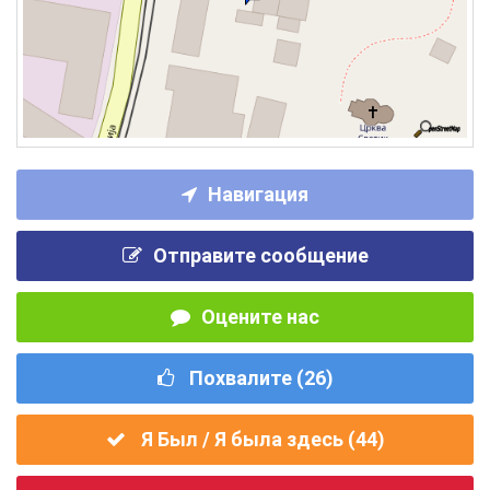
Навигация
Отправите сообщение
Оцените нас
Похвалите (
26
)
Я Был / Я была здесь (
44
)