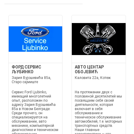
ФОРД СЕРВИС
АВТО ЦЕНТАР
ЉУБИНКО
ОБОЈЕВИЋ
Зария Вујошевића 85а,
Каловита 22а, Котеж
Старо сајмиште
Сервис Ford Ljubinko,
На протяжении двух с
имеющий многолетний
половиной десятилетий мы
опыт, расположен по
посвящаем себя своей
адресу Зария Вујошевића
деятельности, которая
85а в Новом Белграде.
включает в себя
Среди прочего, он
обслуживание и
специализируется на
техническое обслуживание
обслуживании, авто
автомобилей, т.е. моторных
механике, компьютерной
транспортных средств.
диагностике и техническом
Наши главные