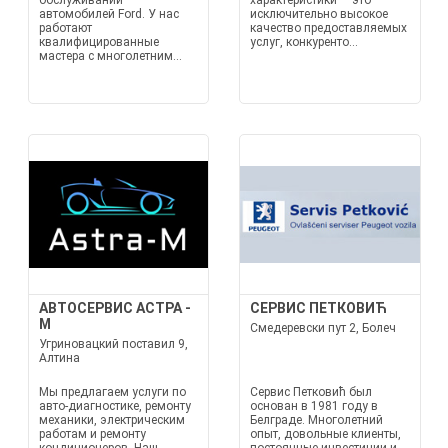
обслуживании
характеристики — это
автомобилей Ford. У нас
исключительно высокое
работают
качество предоставляемых
квалифицированные
услуг, конкуренто...
мастера с многолетним...
АВТОСЕРВИС АСТРА -
СЕРВИС ПЕТКОВИЋ
М
Смедеревски пут 2, Болеч
Угриновацкий поставил 9,
Алтина
Мы предлагаем услуги по
Сервис Петковић был
авто-диагностике, ремонту
основан в 1981 году в
механики, электрическим
Белграде. Многолетний
работам и ремонту
опыт, довольные клиенты,