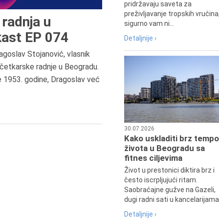
pridržavaju saveta za
preživljavanje tropskih vrućina
radnja u
sigurno vam ni...
ast EP 074
Detaljnije ›
agoslav Stojanović, vlasnik
8.8.2013.
četkarske radnje u Beogradu.
Preminuo je Dejan Kosanović,
e 1953. godine, Dragoslav već
istoričar filma, filmski reditelj,
profesor i dekan Fakulteta dram
umetnosti u Beogradu.
30.07.2026
Kako uskladiti brz tempo
života u Beogradu sa
fitnes ciljevima
Život u prestonici diktira brz i
često iscrpljujući ritam.
Saobraćajne gužve na Gazeli,
dugi radni sati u kancelarijama.
Detaljnije ›