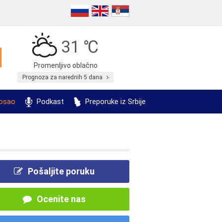
31 ℃
Promenljivo oblačno
Prognoza za narednih 5 dana
posao
Podkast
Preporuke iz Srbije
Pošaljite poruku
Ocenite nas