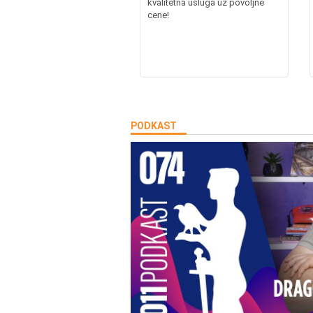
kvalitetna usluga uz povoljne
cene!
PODKAST