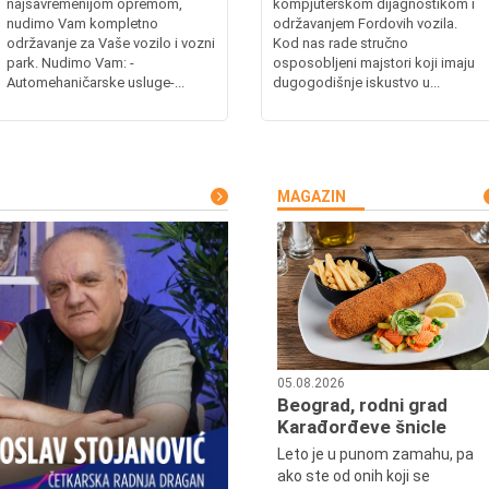
najsavremenijom opremom,
kompjuterskom dijagnostikom i
nudimo Vam kompletno
održavanjem Fordovih vozila.
održavanje za Vaše vozilo i vozni
Kod nas rade stručno
park. Nudimo Vam: -
osposobljeni majstori koji imaju
Automehaničarske usluge-...
dugogodišnje iskustvo u...
MAGAZIN
05.08.2026
Beograd, rodni grad
Karađorđeve šnicle
Leto je u punom zamahu, pa
ako ste od onih koji se