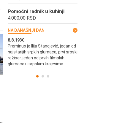
,
Pomoćni radnik u kuhinji
4.000,00 RSD
NA DANAŠNJI DAN
8.8.1930.
8.8.1898.
Preminuo je Ilija Stanojević, jedan od
U Beogradu je rođen Pavle Biha
najstarijih srpkih glumaca, prvi srpski
književnik i izdavač.
skih
režiser, jedan od prvih filmskih
glumaca u srpskim krajevima.
..