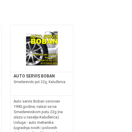
AUTO SERVIS BOBAN
Smederevski put 22g, Kaluđerica
Auto servis Boban osnovan
1990.godine, nalazi se na
Smederevskom putu 22g (na
ulazu u naselje Kaluđerica).
Usluge:- auto mehanika
(ugradnja novih i polovnih