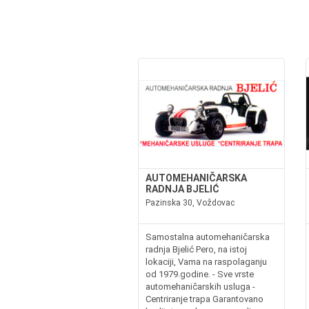
AUTOMEHANIČARSKA
RADNJA BJELIĆ
Pazinska 30, Voždovac
Samostalna automehaničarska
radnja Bjelić Pero, na istoj
lokaciji, Vama na raspolaganju
od 1979.godine. - Sve vrste
automehaničarskih usluga -
Centriranje trapa Garantovano