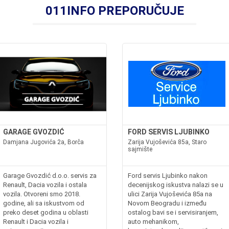
011INFO PREPORUČUJE
GARAGE GVOZDIĆ
FORD SERVIS LJUBINKO
Damjana Jugovića 2a, Borča
Zarija Vujoševića 85a, Staro
sajmište
Garage Gvozdić d.o.o. servis za
Ford servis Ljubinko nakon
Renault, Dacia vozila i ostala
decenijskog iskustva nalazi se u
vozila. Otvoreni smo 2018.
ulici Zarija Vujoševića 85a na
godine, ali sa iskustvom od
Novom Beogradu i između
preko deset godina u oblasti
ostalog bavi se i servisiranjem,
Renault i Dacia vozila i
auto mehanikom,