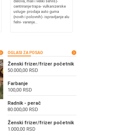
delova, mali i veliki servis)-
centriranje trapa- vulkanizerske
usluge- prodaja auto guma
(novih i polovnih)- ispravljanje alu
felni- varenje...
OGLASI ZA POSAO
Ženski frizer/frizer početnik
50.000,00 RSD
Farbanje
100,00 RSD
Radnik - perač
80.000,00 RSD
Ženski frizer/frizer početnik
1.000,00 RSD