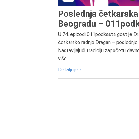
Poslednja četkarska 
Beogradu – 011podk
U 74. epizodi 011podkasta gost je Dr
četkarske radnje Dragan – poslednje 
Nastavljajući tradiciju započetu davn
više...
Detaljnije ›