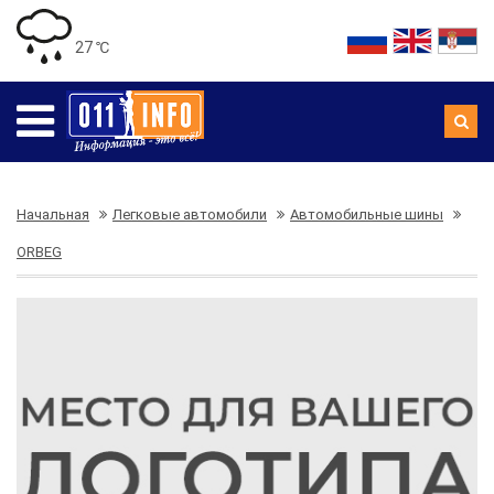
27 ℃
Начальная
Легковые автомобили
Автомобильные шины
ORBEG