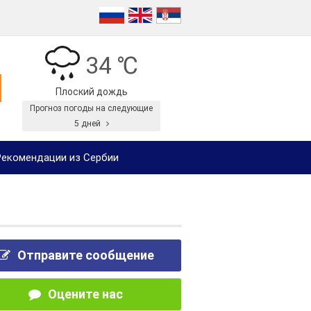
34 ℃
Плоский дождь
Прогноз погоды на следующие
5 дней
екомендации из Сербии
Отправите сообщение
Оцените нас