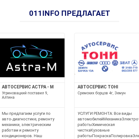
011INFO ПРЕДЛАГАЕТ
АВТОСЕРВИС АСТРА - М
АВТОСЕРВИС ТОНІ
Угриновацкий поставил 9,
Сремских борцов 4г, Земун
Алтина
Мы предлагаем услуги по
УСЛУГИ РЕМОНТА: Все виды
авто-диагностике, ремонту
автомобилейМеханикаЭлектрот
механики, электрическим
работыХимическая
работам и ремонту
чисткаКузовные
кондиционеров. Наш
работыПокраскаПолировкаЭл