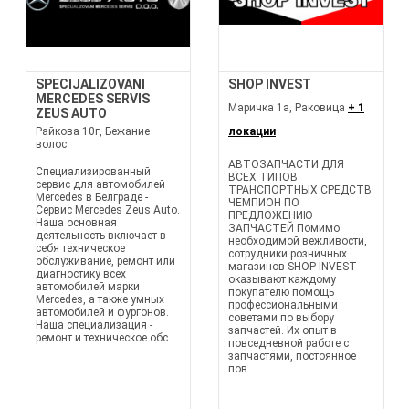
SPECIJALIZOVANI
SHOP INVEST
MERCEDES SERVIS
Маричка 1а, Раковица
+ 1
ZEUS AUTO
Райкова 10г, Бежание
локации
волос
АВТОЗАПЧАСТИ ДЛЯ
Специализированный
ВСЕХ ТИПОВ
сервис для автомобилей
ТРАНСПОРТНЫХ СРЕДСТВ
Mercedes в Белграде -
ЧЕМПИОН ПО
Сервис Mercedes Zeus Auto.
ПРЕДЛОЖЕНИЮ
Наша основная
ЗАПЧАСТЕЙ Помимо
деятельность включает в
необходимой вежливости,
себя техническое
сотрудники розничных
обслуживание, ремонт или
магазинов SHOP INVEST
диагностику всех
оказывают каждому
автомобилей марки
покупателю помощь
Mercedes, а также умных
профессиональными
автомобилей и фургонов.
советами по выбору
Наша специализация -
запчастей. Их опыт в
ремонт и техническое обс...
повседневной работе с
запчастями, постоянное
пов...