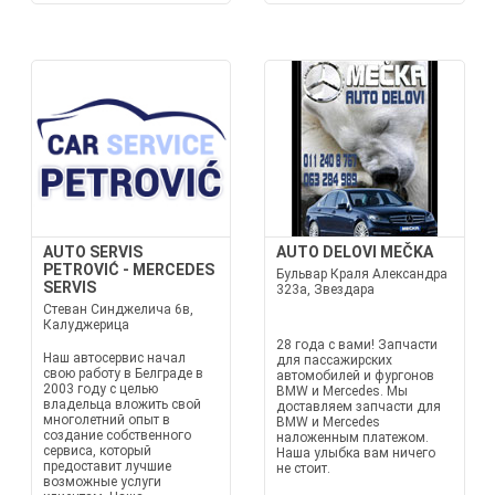
AUTO SERVIS
AUTO DELOVI MEČKA
PETROVIĆ - MERCEDES
Бульвар Краля Александра
SERVIS
323а, Звездара
Стеван Синджелича 6в,
Калуджерица
28 года с вами! Запчасти
Наш автосервис начал
для пассажирских
свою работу в Белграде в
автомобилей и фургонов
2003 году с целью
BMW и Mercedes. Мы
владельца вложить свой
доставляем запчасти для
многолетний опыт в
BMW и Mercedes
создание собственного
наложенным платежом.
сервиса, который
Наша улыбка вам ничего
предоставит лучшие
не стоит.
возможные услуги