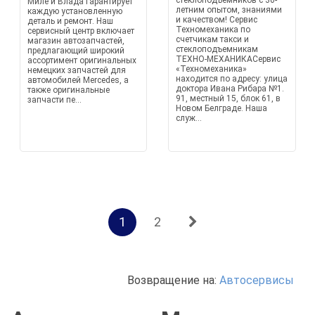
стеклоподъемников с 30-
Миле и Влада гарантирует
летним опытом, знаниями
каждую установленную
и качеством! Сервис
деталь и ремонт. Наш
Техномеханика по
сервисный центр включает
счетчикам такси и
магазин автозапчастей,
стеклоподъемникам
предлагающий широкий
ТЕХНО-МЕХАНИКАСервис
ассортимент оригинальных
«Техномеханика»
немецких запчастей для
находится по адресу: улица
автомобилей Mercedes, а
доктора Ивана Рибара №1.
также оригинальные
91, местный 15, блок 61, в
запчасти пе...
Новом Белграде. Наша
служ...
1
2
Возвращение на:
Автосервисы