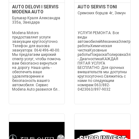
AUTO DELOVI I SERVIS
AUTO SERVIS TONI
MODENA AUTO
Сремских борцов 4г, Земун
Бульвар Краля Александра
335а, Звездара
Modena Motors
УСЛУГИ РЕМОНТА: Все
предоставляет услуги
виды
эвакуации круглосуточно.
автомобилейМеханикаЭлектротех
Телефон для вызова
работыХимическая
эвакуатора: 064/496-40-00.
чисткаКузовные
Мы предлагаем широкий
работыПокраскаПолировкаЭлектр
спектр услуг, чтобы помочь
- ДиагностикаКАЖДАЯ
вам безопасно вернуться
ПЯТАЯ УСЛУГА
на дорогу. Наша цель -
БЕСПЛАТНО. Для срочных
обеспечить ваше
вмешательств мы доступны
удовлетворение и
круглосуточно.Свяжитесь с
безопасность вашего
нами по следующим
автомобиля. Сервис
номерам:063/882-
Modena Auto развился бл...
0423063/897-9032