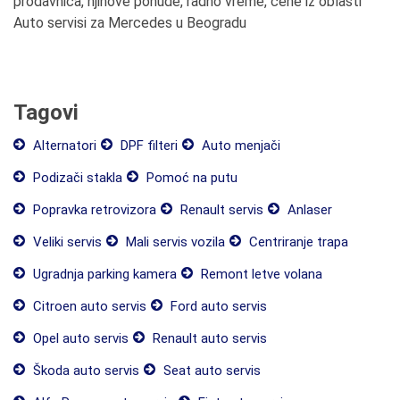
prodavnica, njihove ponude, radno vreme, cene iz oblasti
Auto servisi za Mercedes u Beogradu
Tagovi
Alternatori
DPF filteri
Auto menjači
Podizači stakla
Pomoć na putu
Popravka retrovizora
Renault servis
Anlaser
Veliki servis
Mali servis vozila
Centriranje trapa
Ugradnja parking kamera
Remont letve volana
Citroen auto servis
Ford auto servis
Opel auto servis
Renault auto servis
Škoda auto servis
Seat auto servis