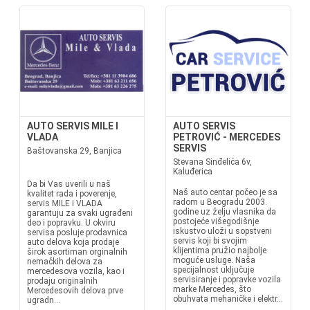
AUTO SERVIS MILE I
AUTO SERVIS
VLADA
PETROVIĆ - MERCEDES
SERVIS
Baštovanska 29, Banjica
Stevana Sinđelića 6v,
Kaluđerica
Da bi Vas uverili u naš
Naš auto centar počeo je sa
kvalitet rada i poverenje,
radom u Beogradu 2003.
servis MILE i VLADA
godine uz želju vlasnika da
garantuju za svaki ugrađeni
postojeće višegodišnje
deo i popravku. U okviru
iskustvo uloži u sopstveni
servisa posluje prodavnica
servis koji bi svojim
auto delova koja prodaje
klijentima pružio najbolje
širok asortiman orginalnih
moguće usluge. Naša
nemačkih delova za
specijalnost uključuje
mercedesova vozila, kao i
servisiranje i popravke vozila
prodaju originalnih
marke Mercedes, što
Mercedesovih delova prve
obuhvata mehaničke i elektr...
ugradn...