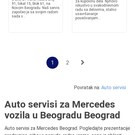
za kupovinu dela. Njihovo
91, lokal 15, blok 61, na
iskustvo u svakodnevnom
Novom Beogradu. Naš servis
radu sa delovima, stalno
započeo je sa svojim radom
usavršavanje
sada v...
posećivanjem...
1
2
Povratak na:
Auto servisi
Auto servisi za Mercedes
vozila u Beogradu Beograd
Auto servisi za Mercedes Beograd. Pogledajte prezentacije