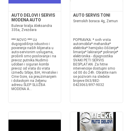
AUTO DELOVI I SERVIS
AUTO SERVIS TONI
MODENA AUTO
Sremskih boraca 4g, Zemun
Bulevar kralja Aleksandra
335a, Zvezdara
*** NOVO *** Uz
POPRAVKA: * svih vrsta
dugogodišnje iskustvo i
automobila* mehanika*
poverenje naših klijenata u
elektrika* hemijsko čišćenje*
auto-servisnim uslugama,
limarija* lakiranje* poliranje*
proširili smo poslovanje i na
elektronika - dijagnostika
prevoz putnika.Nudimo
SVAKI PETI SERVIS
udoban i siguran kombi
BESPLATAN. Za hitne
prevoz od vrata do vrata
intervenciije dostupni smo
između Srbije, BiH, Hrvatske i
od 00 do 24h. Obratite nam
Crne Gore, sa preuzimanjem
se pozivom na sledeće
i dolaskom na željenu
brojeve:063/882-
adresu.ŠLEP SLUŽBA
0423063/897-9032
MODENA A...