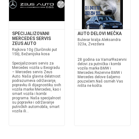
SPECIJALIZOVANI
AUTO DELOVI MEČKA
MERCEDES SERVIS
Bulevar kralja Aleksandra
ZEUS AUTO
323a, Zvezdara
Rajkova 10g (Surčinski put
15b), Bežanijska kosa
28 godina sa Vama!Rezervni
Specijalizovani servis za
delovi za putnička i kombi
Mercedes vozila u Beogradu
vozila marke BMW i
– Mercedes servis Zeus
Mercedes.Rezervne BMW i
Auto. Naša glavna delatnost
Mercedes delove šaljemo
podrazumeva održavanje,
pouzećem.Naš osmeh Vas
popravku ili dijagnostiku svih
ništa ne košta.
vozila marke Mercedes, kao i
smart vozila i kombi
programa. Naša specijalnost
su popravke i održavanje
putničkih automobila, smart
vozila ili...