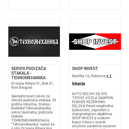
SERVIS PODIZAČA
SHOP INVEST
STAKALA -
Marička 1a, Rakovica
+ 1
TEHNOMEHANIKA
Dr Ivana Ribara 91, blok 61,
lokacija
Novi Beograd
AUTO DELOVI ZA SVE
Specijalizovani servis za
TIPOVE VOZILA ŠAMPION
remont podizača stakala, 30
PONUDE REZERVNIH
godina iskustva, znanja i
DELOVA Pored neophodne
kvaliteta!Tehnomehanika
ljubaznosti, zaposleni u
servis taximetra, podizača
maloprodajnim objektima
stakala
SHOP INVEST-a svakom
TEHNOMEHANIKAServis
kupcu izlaze u susret
"Tehnomehanika" nalazi se
stručnim savetima vezanim
u ulici Dr Ivana Ribara broj