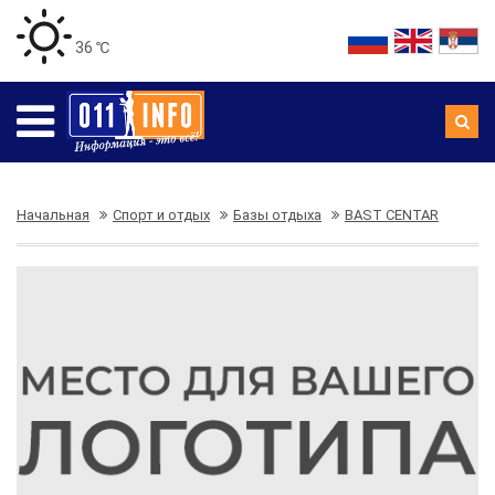
36 ℃
Начальная
Спорт и отдых
Базы отдыха
BAST CENTAR