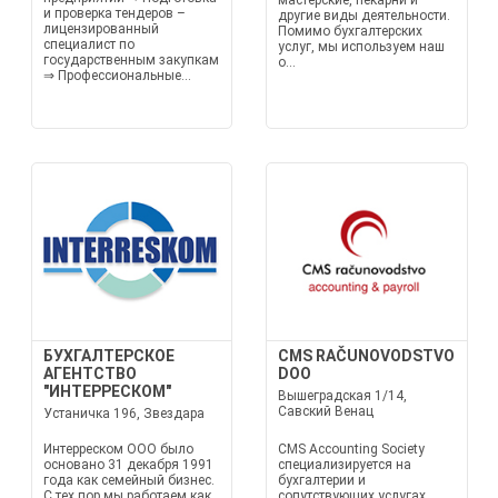
мастерские, пекарни и
и проверка тендеров –
другие виды деятельности.
лицензированный
Помимо бухгалтерских
специалист по
услуг, мы используем наш
государственным закупкам
о...
⇒ Профессиональные...
БУХГАЛТЕРСКОЕ
CMS RAČUNOVODSTVO
АГЕНТСТВО
DOO
"ИНТЕРРЕСКОМ"
Вышеградская 1/14,
Савский Венац
Устаничка 196, Звездара
Интерреском ООО было
CMS Accounting Society
основано 31 декабря 1991
специализируется на
года как семейный бизнес.
бухгалтерии и
С тех пор мы работаем как
сопутствующих услугах,