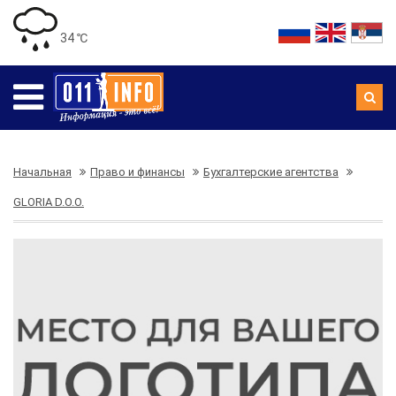
34 ℃
Начальная
Право и финансы
Бухгалтерские агентства
GLORIA D.O.O.