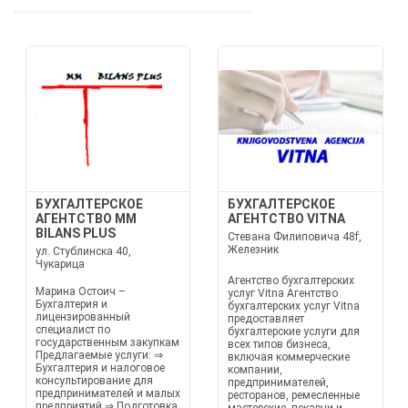
БУХГАЛТЕРСКОЕ
БУХГАЛТЕРСКОЕ
АГЕНТСТВО MM
АГЕНТСТВО VITNA
BILANS PLUS
Стевана Филиповича 48f,
Железник
ул. Стублинска 40,
Чукарица
Агентство бухгалтерских
Марина Остоич –
услуг Vitna Агентство
Бухгалтерия и
бухгалтерских услуг Vitna
лицензированный
предоставляет
специалист по
бухгалтерские услуги для
государственным закупкам
всех типов бизнеса,
Предлагаемые услуги: ⇒
включая коммерческие
Бухгалтерия и налоговое
компании,
консультирование для
предпринимателей,
предпринимателей и малых
ресторанов, ремесленные
предприятий ⇒ Подготовка