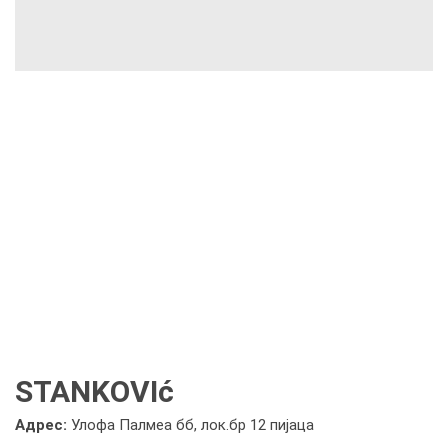
STANKOVIć
Адрес:
Улофа Палмеа бб, лок.бр 12 пијаца