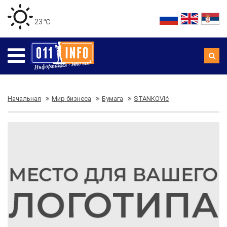
23 ℃
Начальная
Мир бизнеса
Бумага
STANKOVIć