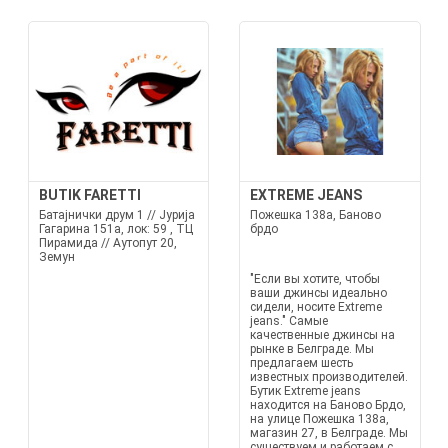
BUTIK FARETTI
EXTREME JEANS
Батајнички друм 1 // Јурија
Пожешка 138а, Баново
Гагарина 151а, лок: 59 , ТЦ
брдо
Пирамида // Аутопут 20,
Земун
"Если вы хотите, чтобы
ваши джинсы идеально
сидели, носите Extreme
jeans." Самые
качественные джинсы на
рынке в Белграде. Мы
предлагаем шесть
известных производителей.
Бутик Extreme jeans
находится на Баново Брдо,
на улице Пожешка 138а,
магазин 27, в Белграде. Мы
существуем и работаем с