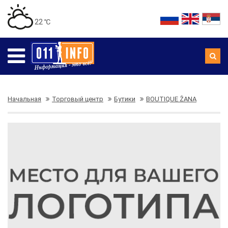
22 ℃
Начальная
Торговый центр
Бутики
BOUTIQUE ŽANA