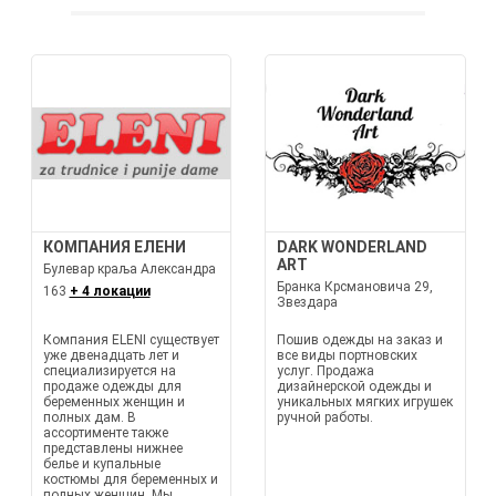
КОМПАНИЯ ЕЛЕНИ
DARK WONDERLAND
ART
Булевар краља Александра
Бранка Крсмановича 29,
163
+ 4 локации
Звездара
Компания ELENI существует
Пошив одежды на заказ и
уже двенадцать лет и
все виды портновских
специализируется на
услуг. Продажа
продаже одежды для
дизайнерской одежды и
беременных женщин и
уникальных мягких игрушек
полных дам. В
ручной работы.
ассортименте также
представлены нижнее
белье и купальные
костюмы для беременных и
полных женщин. Мы