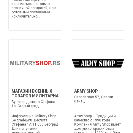
занимаемся не только
розничной продажей, но и
оптовыми поставками
исключительно...
МАГАЗИН ВОЕННЫХ
ARMY SHOP
ТОВАРОВ МИЛИТАРИА
Сараевская 57, Савски
Венац
Бульвар деспота Стефана
1а, Старый град
Информация: Military Shop
Army Shop – Традиции и
BelgradeБул. Деспота
качество с 1990 года
Стефана 1А,11.000 Београд
Компания Army Shop имеет
Для получения
долгую историю и была
дополнительной
основана в 1990 году. Уже