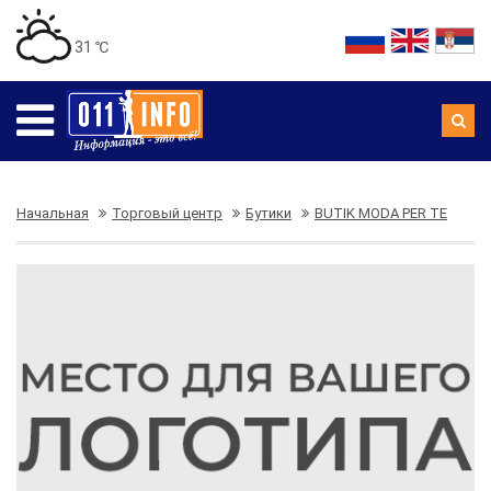
31 ℃
Начальная
Торговый центр
Бутики
BUTIK MODA PER TE