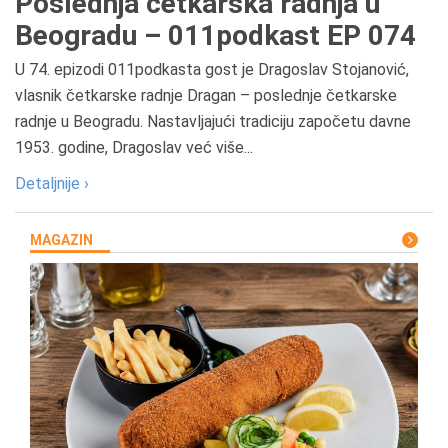
Poslednja četkarska radnja u
Beogradu – 011podkast EP 074
U 74. epizodi 011podkasta gost je Dragoslav Stojanović,
vlasnik četkarske radnje Dragan – poslednje četkarske
radnje u Beogradu. Nastavljajući tradiciju započetu davne
1953. godine, Dragoslav već više...
Detaljnije ›
MAGAZIN