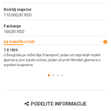
Roštilj majstor
110.000,00 RSD
Farbanje
100,00 RSD
NA DANAŠNJI DAN
7.8.1859.
7.
U Beogradu je rođen Ilija Stanojević, jedan od najstarijih srpkih
U 
glumaca, prvi srpski režiser, jedan od prvih filmskih glumaca u
re
srpskim krajevima.
PODELITE INFORMACIJE