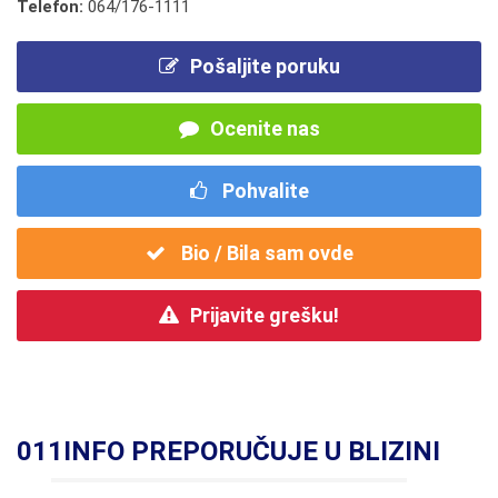
Telefon:
064/176-1111
Pošaljite poruku
Ocenite nas
Pohvalite
Bio / Bila sam ovde
Prijavite grešku!
011INFO PREPORUČUJE U BLIZINI