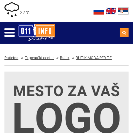
37 ℃
Početna
Trgovački centar
Butici
BUTIK MODA PER TE