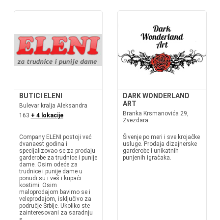
BUTICI ELENI
DARK WONDERLAND
ART
Bulevar kralja Aleksandra
Branka Krsmanovića 29,
163
+ 4 lokacije
Zvezdara
Company ELENI postoji već
Šivenje po meri i sve krojačke
dvanaest godina i
usluge. Prodaja dizajnerske
specijalizovao se za prodaju
garderobe i unikatnih
garderobe za trudnice i punije
punjenih igračaka.
dame. Osim odeće za
trudnice i punije dame u
ponudi su i veš i kupaći
kostimi. Osim
maloprodajom bavimo se i
veleprodajom, isključivo za
područje Srbije. Ukoliko ste
zainteresovani za saradnju
s...