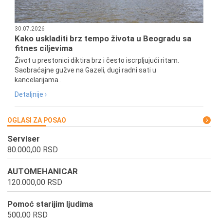
30.07.2026
Kako uskladiti brz tempo života u Beogradu sa
fitnes ciljevima
Život u prestonici diktira brz i često iscrpljujući ritam.
Saobraćajne gužve na Gazeli, dugi radni sati u
kancelarijama...
Detaljnije ›
OGLASI ZA POSAO
Serviser
80.000,00 RSD
AUTOMEHANICAR
120.000,00 RSD
Pomoć starijim ljudima
500,00 RSD