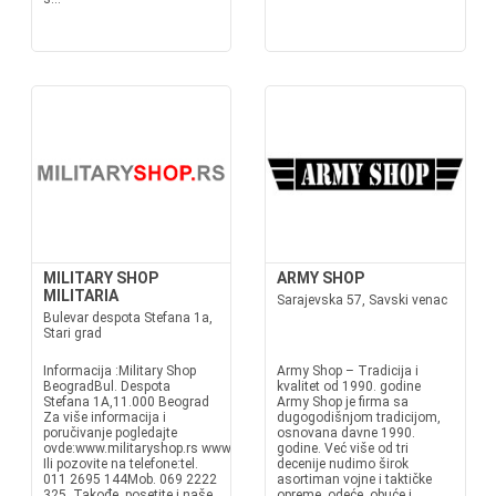
MILITARY SHOP
ARMY SHOP
MILITARIA
Sarajevska 57, Savski venac
Bulevar despota Stefana 1a,
Stari grad
Informacija :Military Shop
Army Shop – Tradicija i
BeogradBul. Despota
kvalitet od 1990. godine
Stefana 1A,11.000 Beograd
Army Shop je firma sa
Za više informacija i
dugogodišnjom tradicijom,
poručivanje pogledajte
osnovana davne 1990.
ovde:www.militaryshop.rs www.militaria.rswww.militaryshop.bawww.milita
godine. Već više od tri
Ili pozovite na telefone:tel.
decenije nudimo širok
011 2695 144Mob. 069 2222
asortiman vojne i taktičke
325 Takođe, posetite i naše
opreme, odeće, obuće i