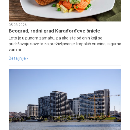
05.08.2026
Beograd, rodni grad Karađorđeve šnicle
Leto je u punom zamahu, pa ako ste od onih koji se
pridržavaju saveta za preživljavanje tropskih vrućina, sigurno
vam ni...
Detaljnije ›