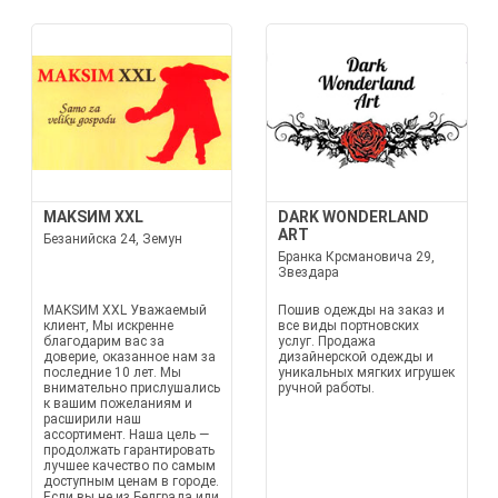
МАKSИМ XXL
DARK WONDERLAND
ART
Безанийска 24, Земун
Бранка Крсмановича 29,
Звездара
МАKSИМ XXL Уважаемый
Пошив одежды на заказ и
клиент, Мы искренне
все виды портновских
благодарим вас за
услуг. Продажа
доверие, оказанное нам за
дизайнерской одежды и
последние 10 лет. Мы
уникальных мягких игрушек
внимательно прислушались
ручной работы.
к вашим пожеланиям и
расширили наш
ассортимент. Наша цель —
продолжать гарантировать
лучшее качество по самым
доступным ценам в городе.
Если вы не из Белграда или