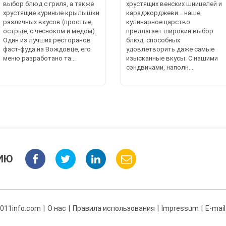
выбор блюд с гриля, а также
хрустящих венских шницелей и
хрустящие куриные крылышки
караджорджеви… наше
различных вкусов (простые,
кулинарное царство
острые, с чесноком и медом).
предлагает широкий выбор
Один из лучших ресторанов
блюд, способных
фаст-фуда на Вождовце, его
удовлетворить даже самые
меню разработано та...
изысканные вкусы. С нашими
сэндвичами, наполн...
ИЮ
 011info.com
О нас
Правила использования
Impressum
E-mail