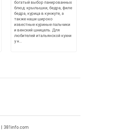
богатый выбор панированных
блюд: крылышки, бедра, филе
бедра, курица в кунжуте, а
также наши широко
известные куриные пальчики
и венский шницель. Для
любителей итальянской кухни
у н...
381info.com