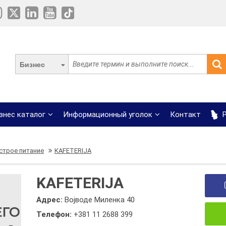
Бизнес
знес каталог
Информационный уголок
Контакт
Р
строе питание
KAFETERIJA
KAFETERIJA
Адрес:
Војводе Миленка 40
Телефон:
+381 11 2688 399