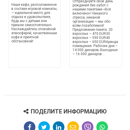
Отпразднуйте свой день
Наше кафе, расположенное
рождения без забот с
в составе игровой комнаты,
нашими пакетами «Всё
— идеальное место для
включено»! Никакого
отдыха и удовольствия,
стресса, никакой
будь вы с детьми или
организации — мы обо
пришли самостоятельно.
всём позаботимся!
Наслаждайтесь спокойной
Предложение пакета: 20
атмосферой, качественным
взрослых – 470 EUR30
кофе и приятной
взрослых – 590 EUR40
обстановкой!
взрослых – 650 EURАренда
помещения: Рабочие дни –
14 000 динаров; Выходные
– 16 000 динаров...
ПОДЕЛИТЕ ИНФОРМАЦИЮ