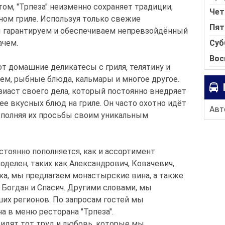
ом, "Трпеза" неизменно сохраняет традиции,
Чет
ом гриле. Используя только свежие
Пят
 гарантируем и обеспечиваем непревзойдённый
Суб
ачем.
Вос
домашние деликатесы с гриля, телятину и
чем, рыбные блюда, кальмары и многое другое.
иаст своего дела, который постоянно внедряет
ее вкусных блюд на гриле. Он часто охотно идёт
Авт
ыполняя их просьбы своим уникальным
стоянно пополняется, как и ассортимент
делен, таких как Александрович, Ковачевич,
ка, мы предлагаем монастырские вина, а также
о Богдан и Спасич. Другими словами, мы
их регионов. По запросам гостей мы
 в меню ресторана "Трпеза".
видят тот труд и любовь, которые мы