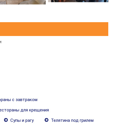
и
раны с завтраком
естораны для крещения
Супы и рагу
Телятина под грилем