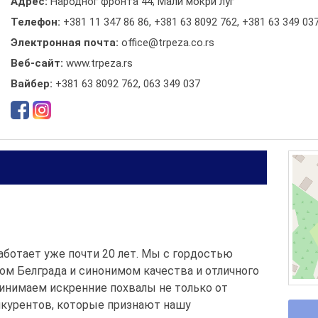
Адрес:
Народног фронта 44, Мали мокри луг
Телефон:
+381 11 347 86 86
,
+381 63 8092 762
,
+381 63 349 03
Электронная почта:
office@trpeza.co.rs
Веб-сайт:
www.trpeza.rs
Вайбер:
+381 63 8092 762, 063 349 037
аботает уже почти 20 лет. Мы с гордостью
ом Белграда и синонимом качества и отличного
инимаем искренние похвалы не только от
нкурентов, которые признают нашу