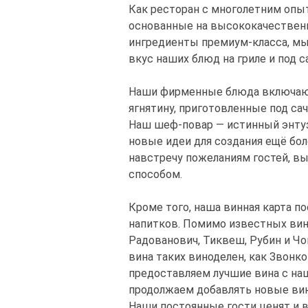
Как ресторан с многолетним опыт
основанные на высококачественн
ингредиенты премиум-класса, мы
вкус наших блюд на гриле и под с
Наши фирменные блюда включают 
ягнятину, приготовленные под са
Наш шеф-повар — истинный энтуз
новые идеи для создания ещё бол
навстречу пожеланиям гостей, в
способом.
Кроме того, наша винная карта по
напитков. Помимо известных вино
Радованович, Тиквеш, Рубин и Чо
вина таких виноделен, как Звонк
предоставляем лучшие вина с наш
продолжаем добавлять новые вина
Наши постоянные гости ценят и 