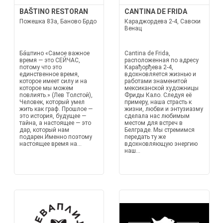
BAŠTINO RESTORAN
CANTINA DE FRIDA
Пожешка 83а, Баново Брдо
Караджордева 2-4, Савски
Венац
Ба́штино «Самое важное
Cantina de Frida,
время — это СЕЙЧАС,
расположенная по адресу
потому что это
Карађорђева 2-4,
единственное время,
вдохновляется жизнью и
которое имеет силу и на
работами знаменитой
которое мы можем
мексиканской художницы
повлиять.» (Лев Толстой),
Фриды Кало. Следуя её
Человек, который умел
примеру, наша страсть к
жить как граф. Прошлое —
жизни, любви и энтузиазму
это история, будущее —
сделала нас любимым
тайна, а настоящее — это
местом для встреч в
дар, который нам
Белграде. Мы стремимся
подарен.Именно поэтому
передать ту же
настоящее время на...
вдохновляющую энергию
наш...