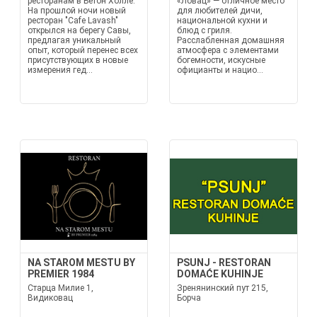
ресторанам в Бетон Холле.
«Ловац» — отличное место
На прошлой ночи новый
для любителей дичи,
ресторан "Cafe Lavash"
национальной кухни и
открылся на берегу Савы,
блюд с гриля.
предлагая уникальный
Расслабленная домашняя
опыт, который перенес всех
атмосфера с элементами
присутствующих в новые
богемности, искусные
измерения гед...
официанты и нацио...
NA STAROM MESTU BY
PSUNJ - RESTORAN
PREMIER 1984
DOMAĆE KUHINJE
Старца Милие 1,
Зренянинский пут 215,
Видиковац
Борча