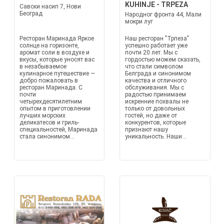
KUHINJE - TRPEZA
Савски насип 7, Нови
Београд
Народног фронта 44, Мали
мокри луг
Ресторан Маринада Яркое
Наш ресторан "Трпеза"
солнце на горизонте,
успешно работает уже
аромат соли в воздухе и
почти 20 лет. Мы с
вкусы, которые уносят вас
гордостью можем сказать,
в незабываемое
что стали символом
кулинарное путешествие —
Белграда и синонимом
добро пожаловать в
качества и отличного
ресторан Маринада. С
обслуживания. Мы с
почти
радостью принимаем
четырехдесятилетним
искренние похвалы не
опытом в приготовлении
только от довольных
лучших морских
гостей, но даже от
деликатесов и гриль-
конкурентов, которые
специальностей, Маринада
признают нашу
стала синонимом...
уникальность. Наши...