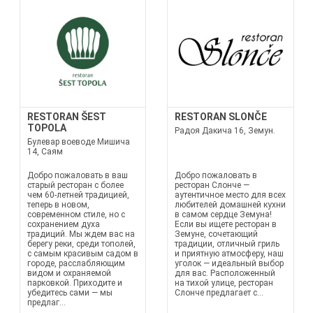
RESTORAN ŠEST
RESTORAN SLONČE
TOPOLA
Радоя Дакича 16, Земун.
Булевар воеводе Мишича
14, Саям
Добро пожаловать в ваш
Добро пожаловать в
старый ресторан с более
ресторан Слонче —
чем 60-летней традицией,
аутентичное место для всех
теперь в новом,
любителей домашней кухни
современном стиле, но с
в самом сердце Земуна!
сохранением духа
Если вы ищете ресторан в
традиций. Мы ждем вас на
Земунe, сочетающий
берегу реки, среди тополей,
традиции, отличный гриль
с самым красивым садом в
и приятную атмосферу, наш
городе, расслабляющим
уголок — идеальный выбор
видом и охраняемой
для вас. Расположенный
парковкой. Приходите и
на тихой улице, ресторан
убедитесь сами — мы
Слонче предлагает с...
предлаг...