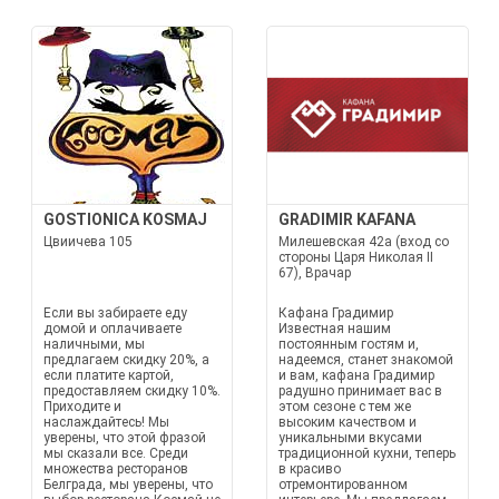
GOSTIONICA KOSMAJ
GRADIMIR KAFANA
Цвиичева 105
Милешевская 42а (вход со
стороны Царя Николая II
67), Врачар
Если вы забираете еду
Кафана Градимир
домой и оплачиваете
Известная нашим
наличными, мы
постоянным гостям и,
предлагаем скидку 20%, а
надеемся, станет знакомой
если платите картой,
и вам, кафана Градимир
предоставляем скидку 10%.
радушно принимает вас в
Приходите и
этом сезоне с тем же
наслаждайтесь! Мы
высоким качеством и
уверены, что этой фразой
уникальными вкусами
мы сказали все. Среди
традиционной кухни, теперь
множества ресторанов
в красиво
Белграда, мы уверены, что
отремонтированном