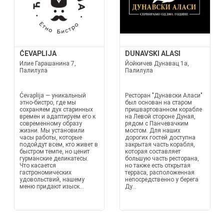
ĆEVAPLIJA
DUNAVSKI ALASI
Илие Гарашанина 7,
Йойкичев Дунавац 1а,
Палилула
Палилула
Ćevaplija — уникальный
Ресторан "Дунавски Аласи"
этно-бистро, где мы
был основан на старом
сохраняем дух старинных
пришвартованном корабле
времен и адаптируем его к
на Левой стороне Дуная,
современному образу
рядом с Панчевачким
жизни. Мы установили
мостом. Для наших
часы работы, которые
дорогих гостей доступна
подойдут всем, кто живет в
закрытая часть корабля,
быстром темпе, но ценит
которая составляет
гурманские деликатесы.
большую часть ресторана,
Что касается
но также есть открытая
гастрономических
терраса, расположенная
удовольствий, нашему
непосредственно у берега
меню придают изыск...
Ду...