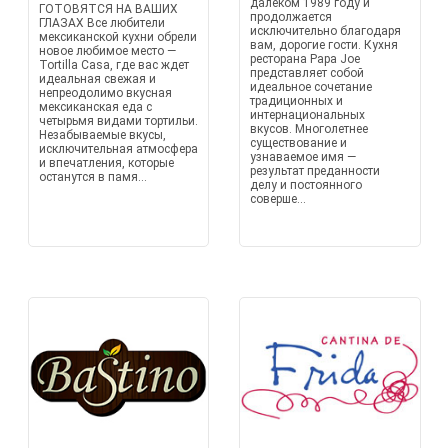
далёком 1989 году и
ГОТОВЯТСЯ НА ВАШИХ
продолжается
ГЛАЗАХ Все любители
исключительно благодаря
мексиканской кухни обрели
вам, дорогие гости. Кухня
новое любимое место —
ресторана Papa Joe
Tortilla Casa, где вас ждет
представляет собой
идеальная свежая и
идеальное сочетание
непреодолимо вкусная
традиционных и
мексиканская еда с
интернациональных
четырьмя видами тортильи.
вкусов. Многолетнее
Незабываемые вкусы,
существование и
исключительная атмосфера
узнаваемое имя —
и впечатления, которые
результат преданности
останутся в памя...
делу и постоянного
соверше...