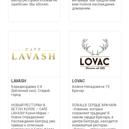
выбор ресторана Космай не
интерьере. Мы предлагаем
ошибочен. Мы абсолю...
вам полное наслаждение
домашним...
LAVASH
LOVAC
Караджордева 2-4
Алексе Ненадовича 19,
(Бетонный зал), Старый
Врачар
город
НОВЫЙ РЕСТОРАН В
ЛОВАЦ В СЕРДЦЕ ВРАЧАРА
БЕТОН ХОЛЛЕ – CAFE
- Новинки, которые
LAVASH! Кухня Мерак –
сохраняют традиции! В
Новое Определение
самом сердце Врачара, в
Наслаждения Белград уже
центре Белграда, находится
привык к отличным
знаменитый ресторан