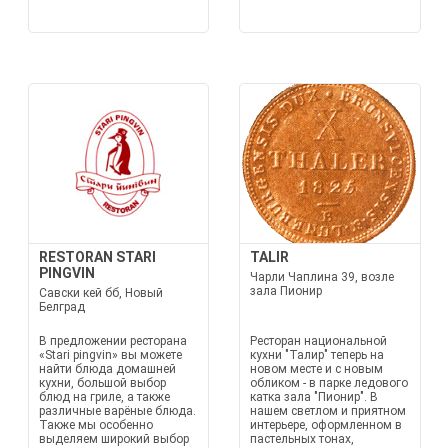
RESTORAN STARI
TALIR
PINGVIN
Чарли Чаплина 39, возле
зала Пионир
Савски кей бб, Новый
Белград
В предложении ресторана
Ресторан национальной
«Stari pingvin» вы можете
кухни "Талир" теперь на
найти блюда домашней
новом месте и с новым
кухни, большой выбор
обликом - в парке ледового
блюд на гриле, а также
катка зала "Пионир". В
различные варёные блюда.
нашем светлом и приятном
Также мы особенно
интерьере, оформленном в
выделяем широкий выбор
пастельных тонах,