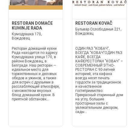
RESTORAN DOMAĆE
RESTORAN KOVAČ
KUHINJE RADA
Бульвар Ослободенья 221,
Вождовац
Кумодрашка 170,
Вождовац
Ресторан домашней кухни
ОДИН РАЗ "КОВАЧ",
Рада находится по адресу:
ВСЕГДА "КОВАЧ"ОДИН РАЗ
Кумодрашка улица 170, в
КАФЕ, ВСЕГДА
районе Вождовац, в
КАФЕРЕСТОРАН "КОВАЧ" –
Белграде. Наш ресторан —
СОВРЕМЕННЫЙ ЭТНО-
идеальное место для
РЕСТОРАН С 90-летней
торжественных и деловых
историей, эта кафана
обедов и ужинов, а также
всегда несет печать
для встреч с друзьями в
гордости за традиционное
расслабляющей атмосфере,
и качественное
с множеством вкусных
гостеприимство.
блюд домашней кухни. В
Прекрасный старинный дом
приятной обстановк...
на углу, большие
просторные залы с
увлекательным декором,
сады...