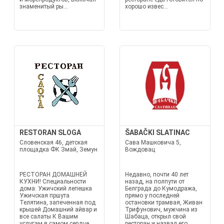
знаменитый ры...
хорошо извес...
RESTORAN SLOGA
ŠABAČKI SLATINAC
Словенская 46, детская
Сава Машковича 5,
площадка ФК Змай, Земун
Вождовац
РЕСТОРАН ДОМАШНЕЙ
Недавно, почти 40 лет
КУХНИ! Специальности
назад, на полпути от
дома: Ужичский лепешка
Белграда до Кумодража,
Ужичская пршута
прямо у последней
Телятина, запеченная под
остановки трамвая, Живан
крышей Домашний айвар и
Трифунович, мужчина из
все салаты К Вашим
Шабаца, открыл свой
услугам в самом сердце
ресторан и назвал его