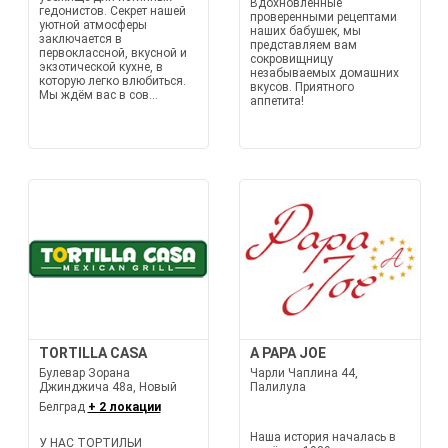
Вдохновленные
гедонистов. Секрет нашей
проверенными рецептами
уютной атмосферы
наших бабушек, мы
заключается в
представляем вам
первоклассной, вкусной и
сокровищницу
экзотической кухне, в
незабываемых домашних
которую легко влюбиться.
вкусов. Приятного
Мы ждём вас в сов...
аппетита!
TORTILLA CASA
A PAPA JOE
Булевар Зорана
Чарли Чаплина 44,
Джинджича 48а, Новый
Палилула
Белград
+ 2 локации
Наша история началась в
У НАС ТОРТИЛЬИ