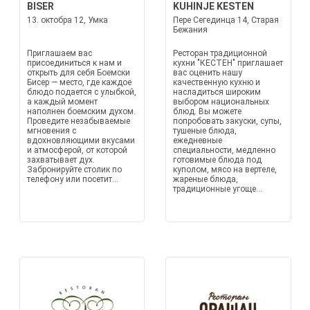
BISER
KUHINJE KESTEN
13. oктобра 12, Умка
Пере Сегединца 14, Старая
Бежания
Приглашаем вас
Ресторан традиционной
присоединиться к нам и
кухни "КЕСТЕН" приглашает
открыть для себя Боемски
вас оценить нашу
Бисер — место, где каждое
качественную кухню и
блюдо подается с улыбкой,
насладиться широким
а каждый момент
выбором национальных
наполнен боемским духом.
блюд. Вы можете
Проведите незабываемые
попробовать закуски, супы,
мгновения с
тушеные блюда,
вдохновляющими вкусами
ежедневные
и атмосферой, от которой
специальности, медленно
захватывает дух.
готовимые блюда под
Забронируйте столик по
куполом, мясо на вертеле,
телефону или посетит...
жареные блюда,
традиционные угоще...