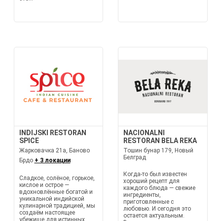
INDIJSKI RESTORAN
NACIONALNI
SPICE
RESTORAN BELA REKA
Жарковачка 21а, Баново
Тошин бунар 179, Новый
Белград
Брдо
+ 3 локации
Когда-то был известен
Сладкое, солёное, горькое,
хороший рецепт для
кислое и острое —
каждого блюда — свежие
вдохновлённые богатой и
ингредиенты,
уникальной индийской
приготовленные с
кулинарной традицией, мы
любовью. И сегодня это
создаём настоящее
остается актуальным.
убежище для истинных