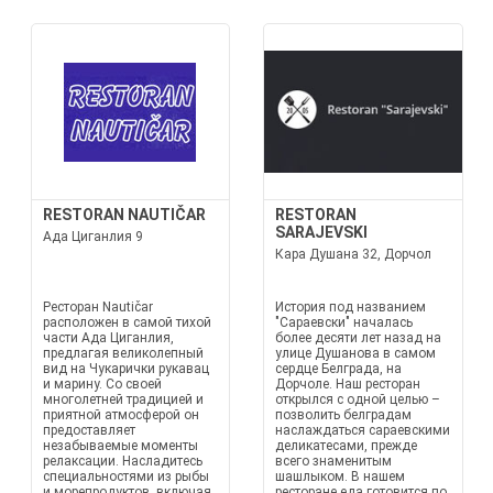
RESTORAN NAUTIČAR
RESTORAN
SARAJEVSKI
Ада Циганлия 9
Кара Душана 32, Дорчол
Ресторан Nautičar
История под названием
расположен в самой тихой
"Сараевски" началась
части Ада Циганлия,
более десяти лет назад на
предлагая великолепный
улице Душанова в самом
вид на Чукарички рукавац
сердце Белграда, на
и марину. Со своей
Дорчоле. Наш ресторан
многолетней традицией и
открылся с одной целью –
приятной атмосферой он
позволить белградам
предоставляет
наслаждаться сараевскими
незабываемые моменты
деликатесами, прежде
релаксации. Насладитесь
всего знаменитым
специальностями из рыбы
шашлыком. В нашем
и морепродуктов, включая
ресторане еда готовится по