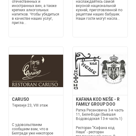
отечественных и
наслаждайтесь самой
иностранных вин, а также
вкусной национальной
крепких алкогольных
кухней, приготовленной по
напитков. Чтобы убедиться
рецептам наших бабушек.
в качестве наших услуг,
Наши гости могут насла...
пригла...
CARUSO
KAFANA KOD NEŠE - R
FAMILY GROUP DOO
Терезије 23, VIII этаж
Ратка Ресановича 3-я часть
11, Беле-Воде (бывшая
Водоводская 13-я часть 1)
С удовольствием
Ресторан "Кафана код
сообщаем вам, что в
Неше" - ресторан
Белграде уже некоторое