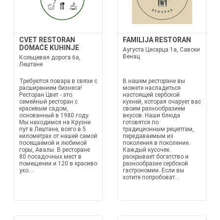
CVET RESTORAN
FAMILIJA RESTORAN
DOMAĆE KUHINJE
Аугуста Цесарца 1а, Савски
Венац
Кольцевая дорога 6а,
Лештане
Требуются повара в связи с
В нашем ресторане вы
расширением бизнеса!
можете насладиться
Ресторан Цвет - это
настоящей сербской
семейный ресторан с
кухней, которая очарует вас
красивым садом,
своим разнообразием
основанный в 1980 году.
вкусов. Наши блюда
Мы находимся на Крузни
готовятся по
пут в Лештане, всего в 5
традиционным рецептам,
километрах от нашей самой
передаваемым из
посещаемой и любимой
поколения в поколение.
горы, Авалы. В ресторане
Каждый кусочек
80 посадочных мест в
раскрывает богатство и
помещении и 120 в красиво
разнообразие сербской
ухо...
гастрономии. Если вы
хотите попробоват...