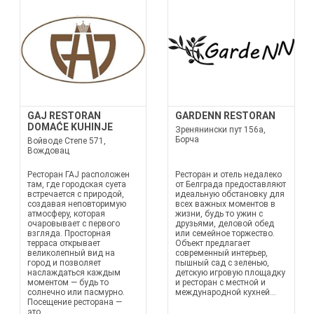
GAJ RESTORAN
GARDENN RESTORAN
DOMAĆE KUHINJE
Зренянински пут 156а,
Борча
Войводе Степе 571,
Вождовац
Ресторан ГАЈ расположен
Ресторан и отель недалеко
там, где городская суета
от Белграда предоставляют
встречается с природой,
идеальную обстановку для
создавая неповторимую
всех важных моментов в
атмосферу, которая
жизни, будь то ужин с
очаровывает с первого
друзьями, деловой обед
взгляда. Просторная
или семейное торжество.
терраса открывает
Объект предлагает
великолепный вид на
современный интерьер,
город и позволяет
пышный сад с зеленью,
наслаждаться каждым
детскую игровую площадку
моментом — будь то
и ресторан с местной и
солнечно или пасмурно.
международной кухней...
Посещение ресторана —
это...