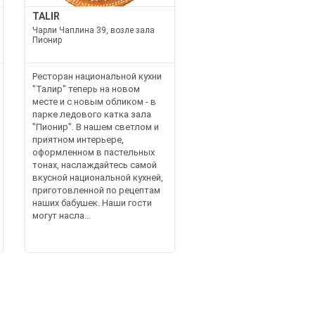
TALIR
Чарли Чаплина 39, возле зала
Пионир
Ресторан национальной кухни
"Талир" теперь на новом
месте и с новым обликом - в
парке ледового катка зала
"Пионир". В нашем светлом и
приятном интерьере,
оформленном в пастельных
тонах, наслаждайтесь самой
вкусной национальной кухней,
приготовленной по рецептам
наших бабушек. Наши гости
могут насла...