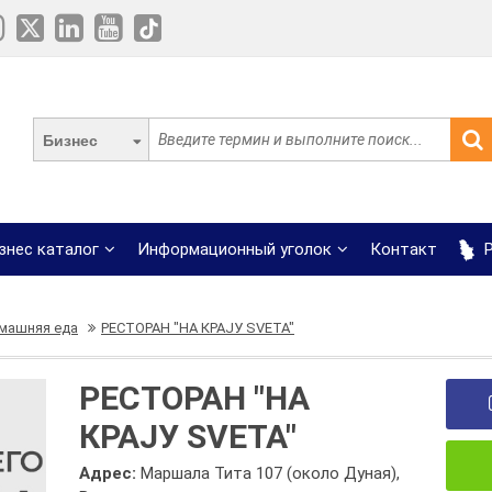
Бизнес
знес каталог
Информационный уголок
Контакт
Р
машняя еда
РЕСТОРАН "НА КРАЈУ SVETA"
РЕСТОРАН "НА
КРАЈУ SVETA"
Адрес:
Маршала Тита 107 (около Дуная),