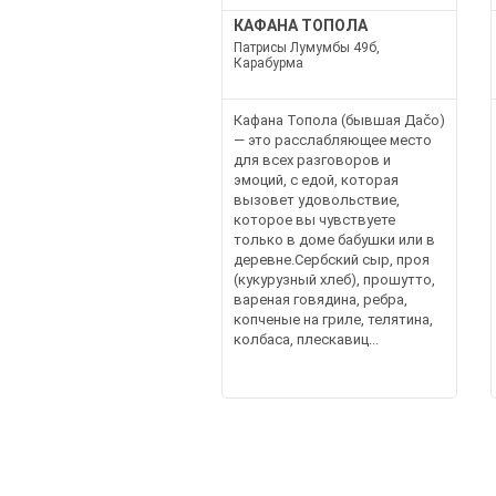
КАФАНА ТОПОЛА
Патрисы Лумумбы 49б,
Карабурма
Кафана Топола (бывшая Даčo)
— это расслабляющее место
для всех разговоров и
эмоций, с едой, которая
вызовет удовольствие,
которое вы чувствуете
только в доме бабушки или в
деревне.Сербский сыр, проя
(кукурузный хлеб), прошутто,
вареная говядина, ребра,
копченые на гриле, телятина,
колбаса, плескавиц...