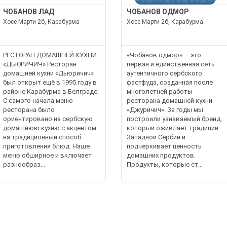
ЧОБАНОВ ЛАД
ЧОБАНОВ ОДМОР
Хосе Марти 2б, Карабурма
Хосе Марти 2б, Карабурма
РЕСТОРАН ДОМАШНЕЙ КУХНИ
«Чобанов одмор» — это
«ДЬЮРИЧИЧ» Ресторан
первая и единственная сеть
домашней кухни «Дьюричич»
аутентичного сербского
был открыт ещё в 1995 году в
фастфуда, созданная после
районе Карабурма в Белграде.
многолетней работы
С самого начала меню
ресторана домашней кухни
ресторана было
«Джуричич». За годы мы
ориентировано на сербскую
построили узнаваемый бренд,
домашнюю кухню с акцентом
который оживляет традиции
на традиционный способ
Западной Сербии и
приготовления блюд. Наше
подчеркивает ценность
меню обширное и включает
домашних продуктов.
разнообраз...
Продукты, которые ст...