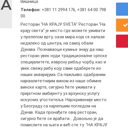
Вишница
Телефон:
+381 11 2994 176
,
+381 64 00 798
00
Ресторан "НА КРАЈУ SVETA" Ресторан "На
крају света" је место где можете уживати
у прелепом врту, оази мира која се налази
недалеко од центра, на самој обали
Дунава. Познаваоци кухиње знају да наш
ресторан увек нуди традиционалне српске
специјалитете, изврсну рибљу чорбу, као и
увек свежу рибу коју сами одаберете из
наших акваријума. Са пажљиво одабраним
најквалитетнијим вином из наше обимне
винске карте, сигурно ћете уживати у
пријатном амбијенту уз врхунску услугу
искусних угоститеља. Најскривеније место
у Београду са најлепшим погледом на
Дунав. Када пронађете овај ресторан,
сигурно ћете се враћати... Довољно је да
помислите на њега и већ сте ту: "НА КРАЈУ