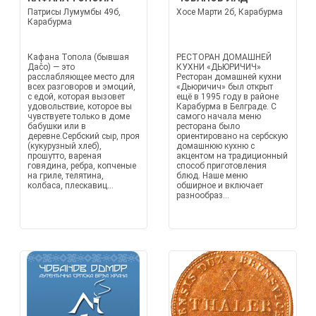
Патрисы Лумумбы 49б,
Хосе Марти 2б, Карабурма
Карабурма
Кафана Топола (бывшая
РЕСТОРАН ДОМАШНЕЙ
Даčo) — это
КУХНИ «ДЬЮРИЧИЧ»
расслабляющее место для
Ресторан домашней кухни
всех разговоров и эмоций,
«Дьюричич» был открыт
с едой, которая вызовет
ещё в 1995 году в районе
удовольствие, которое вы
Карабурма в Белграде. С
чувствуете только в доме
самого начала меню
бабушки или в
ресторана было
деревне.Сербский сыр, проя
ориентировано на сербскую
(кукурузный хлеб),
домашнюю кухню с
прошутто, вареная
акцентом на традиционный
говядина, ребра, копченые
способ приготовления
на гриле, телятина,
блюд. Наше меню
колбаса, плескавиц...
обширное и включает
разнообраз...