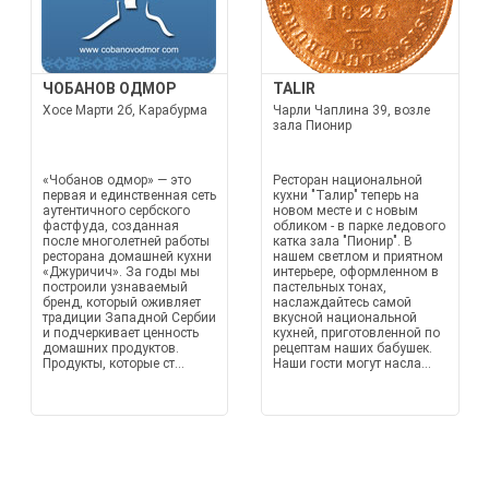
ЧОБАНОВ ОДМОР
TALIR
Хосе Марти 2б, Карабурма
Чарли Чаплина 39, возле
зала Пионир
«Чобанов одмор» — это
Ресторан национальной
первая и единственная сеть
кухни "Талир" теперь на
аутентичного сербского
новом месте и с новым
фастфуда, созданная
обликом - в парке ледового
после многолетней работы
катка зала "Пионир". В
ресторана домашней кухни
нашем светлом и приятном
«Джуричич». За годы мы
интерьере, оформленном в
построили узнаваемый
пастельных тонах,
бренд, который оживляет
наслаждайтесь самой
традиции Западной Сербии
вкусной национальной
и подчеркивает ценность
кухней, приготовленной по
домашних продуктов.
рецептам наших бабушек.
Продукты, которые ст...
Наши гости могут насла...