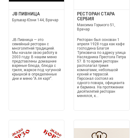
JB ПИВНИЦА
РЕСТОРАН СТАРА
СЕРБИЯ
Бульвар Юзни 144, Врачар
Максима Горького 51,
Врачар
JB Пивница — это
Ресторан был основан 1
семейный ресторан с
апреля 1928 года как кафе
многолетней традицией.
господина Благоя
Мы начали свою работу в
Трпковича по адресу улица
2003 году. В нашем меню
Наследника Престола Петра
представлены домашние
57. В то время ресторан
вареные блюда, блюда с
располагал тремя
гриля, жаркое под чугунной
комнатами, небольшой
крышкой в определенные
кухней и террасой.
дни и меню "А ля карт".
Персонал состоял из
одного повара, официанта
и бармена. На протяжении
десятилетий ресторан
менялся, к...