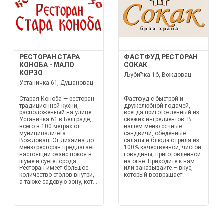
РЕСТОРАН СТАРА
ФАСТФУД РЕСТОРАН
КОНОБА - МАЛО
СОКАК
КОРЗО
Љубићка 1б, Вождовац
Устаничка 61, Душановац
Старая Коноба — ресторан
Фастфуд с быстрой и
традиционной кухни,
дружелюбной подачей,
расположенный на улице
всегда приготовленный из
Устаничка 61 в Белграде,
свежих ингредиентов. В
всего в 100 метрах от
нашем меню сочные
муниципалитета
сэндвичи, обеденные
Вождовац. От дизайна до
салаты и блюда с гриля из
меню ресторан предлагает
100% качественной, чистой
настоящий оазис покоя в
говядины, приготовленной
шуме и суете города.
на огне. Приходите к нам
Ресторан имеет большое
или заказывайте – вкус,
количество столов внутри,
который возвращает!
а также садовую зону, кот...