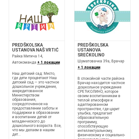
PREDŠKOLSKA
PREDŠKOLSKA
USTANOVA NAŠ VRTIĆ
USTANOVA
SREĆKOLINO
Райка Митича 14,
Шуматовачка 39a, Врачар
Автокоманда
+ 1 локации
+ 1 локации
Наш детский сад: Место,
где дети процветают Наш
В спокойной части района
детский сад — это частное
Врачар находится частное
дошкольное учреждение,
дошкольное учреждение
аккредитованное
СРЕЋКОЛИНО, которое
Министерством
своим воспитанникам в
образования,
теплой атмосфере и
сосредоточенное на
адаптированном
предоставлении заботы и
пространстве, где царит
поддержки в образовании
улыбка, предлагает
и воспитании детей от
образовательную
младенческого до
программу,
дошкольного возраста. Все,
способствующую
что мы делаем в нашем
интеллектуальному,
дет...
физическому и социально-