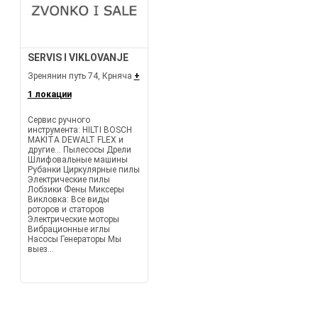
SERVIS I VIKLOVANJE
Зренянин путь 74, Крняча
+
1 локации
Сервис ручного
инструмента: HILTI BOSCH
MAKITA DEWALT FLEX и
другие… Пылесосы Дрели
Шлифовальные машины
Рубанки Циркулярные пилы
Электрические пилы
Лобзики Фены Миксеры
Викловка: Все виды
роторов и статоров
Электрические моторы
Вибрационные иглы
Насосы Генераторы Мы
выез...