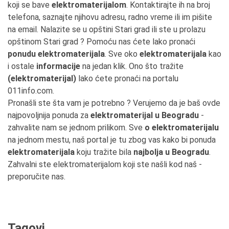
koji se bave
elektromaterijalom
. Kontaktirajte ih na broj
telefona, saznajte njihovu adresu, radno vreme ili im pišite
na email. Nalazite se u opštini Stari grad ili ste u prolazu
opštinom Stari grad ? Pomoću nas ćete lako pronaći
ponudu elektromaterijala
. Sve oko
elektromaterijala
kao
i ostale
informacije
na jedan klik. Ono što tražite
(elektromaterijal)
lako ćete pronaći na portalu
011info.com.
Pronašli ste šta vam je potrebno ? Verujemo da je baš ovde
najpovoljnija ponuda za
elektromaterijal u Beogradu
-
zahvalite nam se jednom prilikom. Sve
o elektromaterijalu
na jednom mestu, naš portal je tu zbog vas kako bi ponuda
elektromaterijala
koju tražite bila
najbolja u Beogradu
.
Zahvalni ste elektromaterijalom koji ste našli kod naš -
preporučite nas.
Tagovi