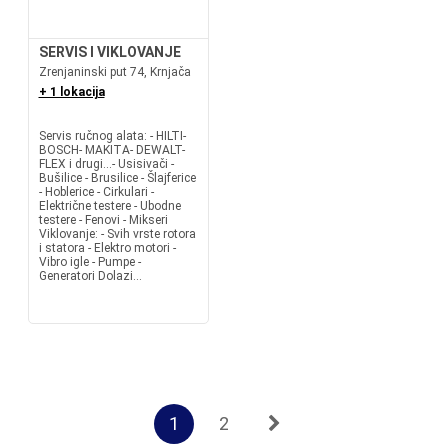
SERVIS I VIKLOVANJE
Zrenjaninski put 74, Krnjača
+ 1 lokacija
Servis ručnog alata: - HILTI-
BOSCH- MAKITA- DEWALT-
FLEX i drugi...- Usisivači -
Bušilice - Brusilice - Šlajferice
- Hoblerice - Cirkulari -
Električne testere - Ubodne
testere - Fenovi - Mikseri
Viklovanje: - Svih vrste rotora
i statora - Elektro motori -
Vibro igle - Pumpe -
Generatori Dolazi...
1
2