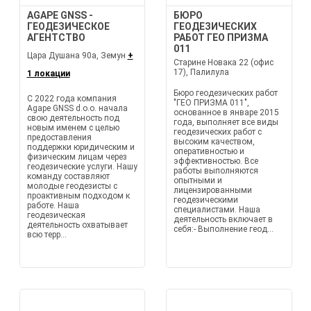
AGAPE GNSS -
БЮРО
ГЕОДЕЗИЧЕСКОЕ
ГЕОДЕЗИЧЕСКИХ
АГЕНТСТВО
РАБОТ ГЕО ПРИЗМА
011
Цара Душана 90а, Земун
+
Старине Новака 22 (офис
17), Палилула
1 локации
Бюро геодезических работ
С 2022 года компания
"ГЕО ПРИЗМА 011",
Agape GNSS d.o.o. начала
основанное в январе 2015
свою деятельность под
года, выполняет все виды
новым именем с целью
геодезических работ с
предоставления
высоким качеством,
поддержки юридическим и
оперативностью и
физическим лицам через
эффективностью. Все
геодезические услуги. Нашу
работы выполняются
команду составляют
опытными и
молодые геодезисты с
лицензированными
проактивным подходом к
геодезическими
работе. Наша
специалистами. Наша
геодезическая
деятельность включает в
деятельность охватывает
себя:- Выполнение геод...
всю терр...