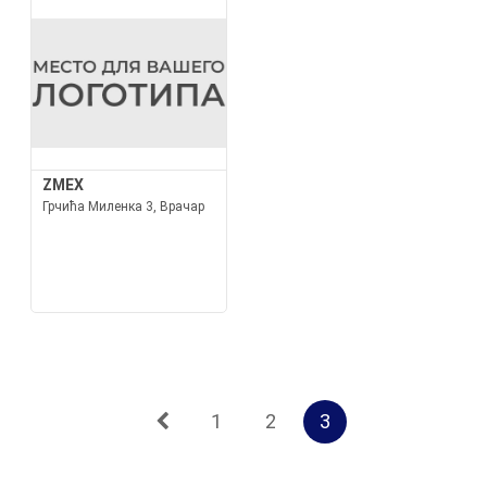
ZMEX
Грчића Миленка 3, Врачар
1
2
3