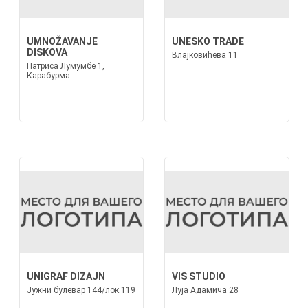
UMNOŽAVANJE
UNESKO TRADE
DISKOVA
Влајковићева 11
Патриса Лумумбе 1,
Карабурма
UNIGRAF DIZAJN
VIS STUDIO
Јужни булевар 144/лок.119
Луја Адамича 28