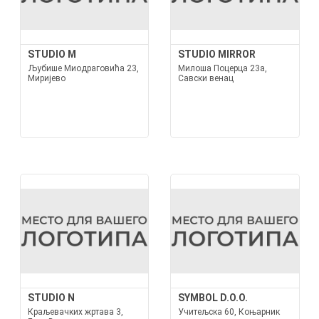
STUDIO M
STUDIO MIRROR
Љубише Миодраговића 23,
Милоша Поцерца 23а,
Миријево
Савски венац
STUDIO N
SYMBOL D.O.O.
Краљевачких жртава 3,
Учитељска 60, Коњарник