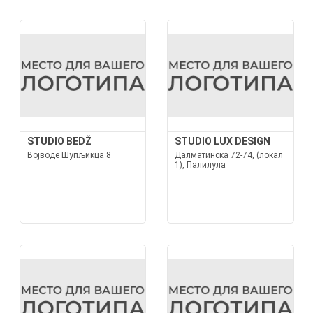
STUDIO BEDŽ
STUDIO LUX DESIGN
Војводе Шупљикца 8
Далматинска 72-74, (локал
1), Палилула