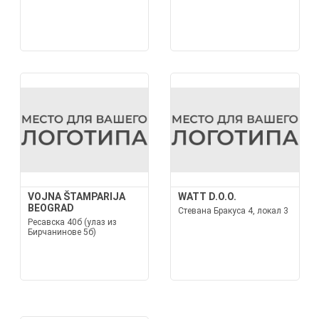
VOJNA ŠTAMPARIJA
WATT D.O.O.
BEOGRAD
Стевана Бракуса 4, локал 3
Ресавска 40б (улаз из
Бирчанинове 5б)