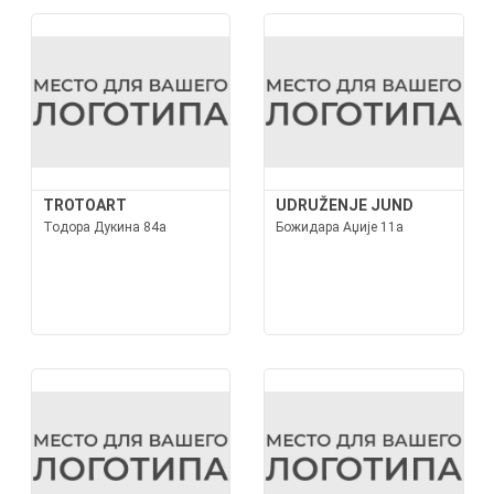
TROTOART
UDRUŽENJE JUND
Тодора Дукина 84а
Божидара Аџије 11а