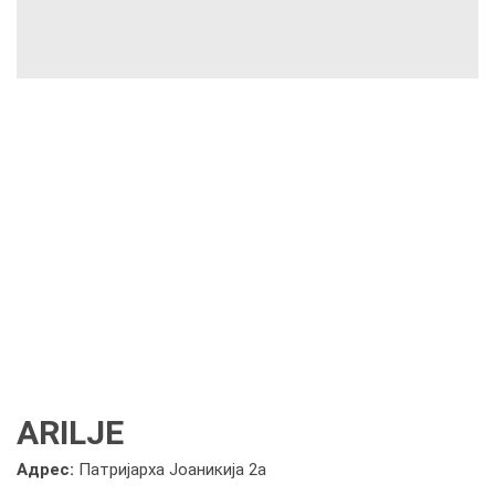
ARILJE
Адрес:
Патријарха Јоаникија 2а