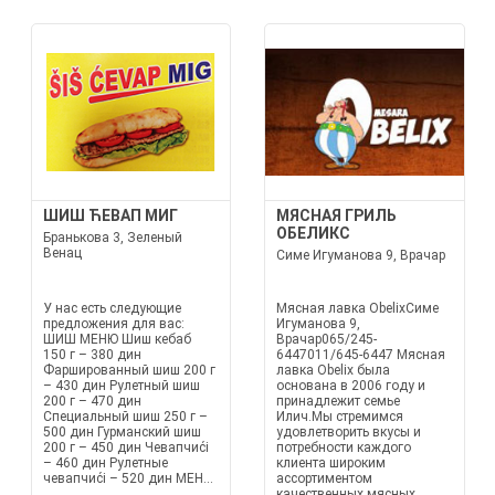
ШИШ ЋЕВАП МИГ
МЯСНАЯ ГРИЛЬ
ОБЕЛИКС
Бранькова 3, Зеленый
Венац
Симе Игуманова 9, Врачар
У нас есть следующие
Мясная лавка ObelixСиме
предложения для вас:
Игуманова 9,
ШИШ МЕНЮ Шиш кебаб
Врачар065/245-
150 г – 380 дин
6447011/645-6447 Мясная
Фаршированный шиш 200 г
лавка Obelix была
– 430 дин Рулетный шиш
основана в 2006 году и
200 г – 470 дин
принадлежит семье
Специальный шиш 250 г –
Илич.Мы стремимся
500 дин Гурманский шиш
удовлетворить вкусы и
200 г – 450 дин Чевапчиći
потребности каждого
– 460 дин Рулетные
клиента широким
чевапчиći – 520 дин МЕН...
ассортиментом
качественных мясных