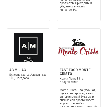
продуктов. Приходите и
убедитесь в нашем
качестве! Ре...
AC MLJAC
FAST FOOD MONTE
CRISTO
Булевар краља Александра
139, Звездара
Краля Петра I 11а,
Калуджерица
Monte Cristo – закусочная,
где витает аромат, а вкус
запоминается! Будь вы в
спешке или просто хотите
вкусно поесть без
ожидания – у нас вас ждёт