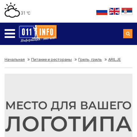
31 ℃
Начальная
Питание и рестораны
Гриль, гриль
ARILJE