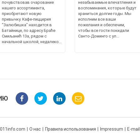
почувствовав очарование
незабываемые впечатления и
нашего ассортимента,
воспоминания, которые будут
приобретают новую
храниться долгие годы. Мы
привычку. Кафе-пиццерия
исполним все ваши
"Залюбишка" находится в
пожелания и обеспечим,
Батайнице, по адресу Браће
чтобы все гости покидали
Смиљанић 13а, рядом с
Санто-Доминго с ул...
начальной школой, недалеко...
ИЮ
 011info.com
О нас
Правила использования
Impressum
E-mail