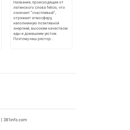
Название, происходящее от
латинского слова felicis, что
означает "счастливый",
отражает атмосферу,
наполненную позитивной
энергией, высоким качеством
еды и домашним уютом.
Поэтому наш рестор...
381info.com