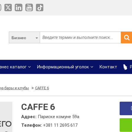
Бизнес
знес каталог
Информационный уголок
Контакт
Р
фе-бары и клубы
CAFFE 6
CAFFE 6
Адрес:
Париске комуне 59а
Телефон:
+381 11 2695 617