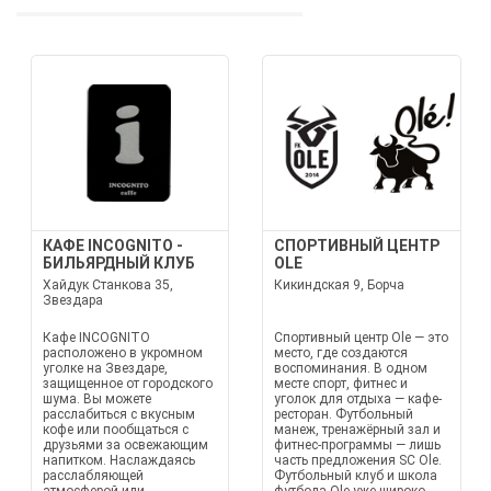
КАФЕ INCOGNITO -
СПОРТИВНЫЙ ЦЕНТР
БИЛЬЯРДНЫЙ КЛУБ
OLE
Хайдук Станкова 35,
Кикиндская 9, Борча
Звездара
Кафе INCOGNITO
Спортивный центр Ole — это
расположено в укромном
место, где создаются
уголке на Звездаре,
воспоминания. В одном
защищенное от городского
месте спорт, фитнес и
шума. Вы можете
уголок для отдыха — кафе-
расслабиться с вкусным
ресторан. Футбольный
кофе или пообщаться с
манеж, тренажёрный зал и
друзьями за освежающим
фитнес-программы — лишь
напитком. Наслаждаясь
часть предложения SC Ole.
расслабляющей
Футбольный клуб и школа