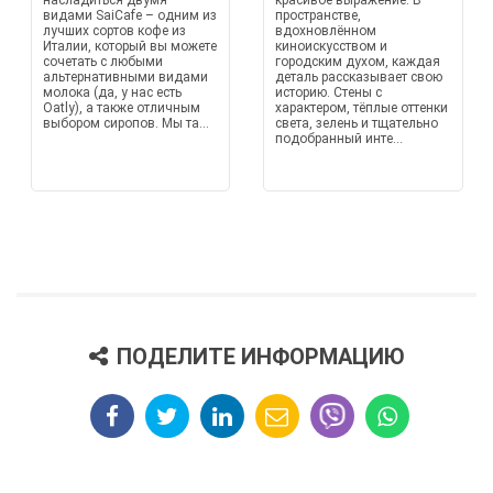
насладиться двумя
красивое выражение. В
видами SaiCafe – одним из
пространстве,
лучших сортов кофе из
вдохновлённом
Италии, который вы можете
киноискусством и
сочетать с любыми
городским духом, каждая
альтернативными видами
деталь рассказывает свою
молока (да, у нас есть
историю. Стены с
Oatly), а также отличным
характером, тёплые оттенки
выбором сиропов. Мы та...
света, зелень и тщательно
подобранный инте...
ПОДЕЛИТЕ ИНФОРМАЦИЮ