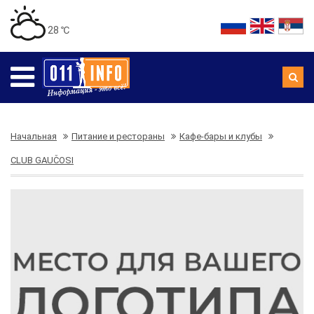
28 ℃
Начальная
Питание и рестораны
Кафе-бары и клубы
CLUB GAUČOSI