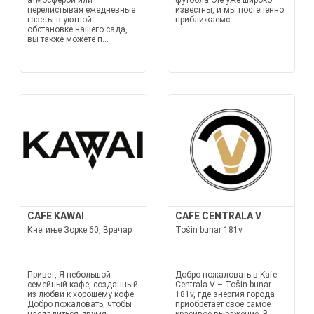
атмосферой или
футбола Ole уже широко
перелистывая ежедневные
известны, и мы постепенно
газеты в уютной
приближаемс...
обстановке нашего сада,
вы также можете п...
CAFE KAWAI
CAFE CENTRALA V
Кнегиње Зорке 60, Врачар
Tošin bunar 181v
Привет, Я небольшой
Добро пожаловать в Kafe
семейный кафе, созданный
Centrala V – Tošin bunar
из любви к хорошему кофе.
181v, где энергия города
Добро пожаловать, чтобы
приобретает своё самое