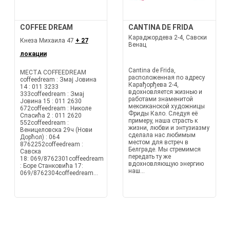
COFFEE DREAM
CANTINA DE FRIDA
Караджордева 2-4, Савски
Кнеза Михаила 47
+ 27
Венац
локации
Cantina de Frida,
МЕСТА COFFEEDREAM
расположенная по адресу
coffeedream : Змај Јовина
Карађорђева 2-4,
14 : 011 3233
вдохновляется жизнью и
333coffeedream : Змај
работами знаменитой
Јовина 15 : 011 2630
мексиканской художницы
672coffeedream : Николе
Фриды Кало. Следуя её
Спасића 2 : 011 2620
примеру, наша страсть к
552coffeedream :
жизни, любви и энтузиазму
Веницеловска 29ч (Нови
сделала нас любимым
Дорћол) : 064
местом для встреч в
8762252coffeedream :
Белграде. Мы стремимся
Савска
передать ту же
18: 069/8762301coffeedream
вдохновляющую энергию
: Боре Станковића 17:
наш...
069/8762304coffeedream...