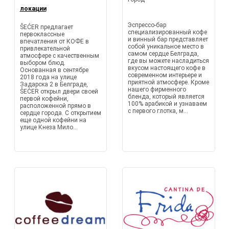
локации
Эспрессо-бар
ŠEĆER предлагает
специализированный кофе
первоклассные
и винный бар представляет
впечатления от КОФЕ в
собой уникальное место в
привлекательной
самом сердце Белграда,
атмосфере с качественным
где вы можете насладиться
выбором блюд.
вкусом настоящего кофе в
Основанная в сентябре
современном интерьере и
2018 года на улице
приятной атмосфере. Кроме
Задарска 2 в Белграде,
нашего фирменного
ŠEĆER открыл двери своей
бленда, который является
первой кофейни,
100% арабикой и узнаваем
расположенной прямо в
с первого глотка, м...
сердце города. С открытием
еще одной кофейни на
улице Кнеза Мило...