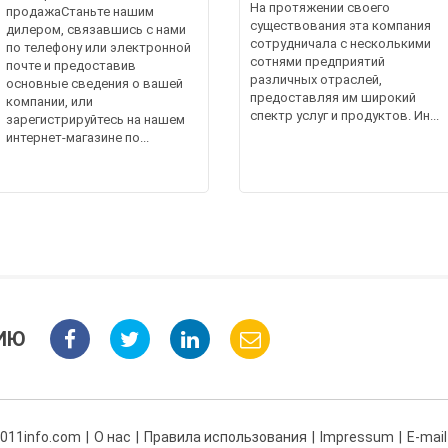
На протяжении своего
продажаСтаньте нашим
существования эта компания
дилером, связавшись с нами
сотрудничала с несколькими
по телефону или электронной
сотнями предприятий
почте и предоставив
различных отраслей,
основные сведения о вашей
предоставляя им широкий
компании, или
спектр услуг и продуктов. Ин...
зарегистрируйтесь на нашем
интернет-магазине по...
ИЮ
 011info.com
О нас
Правила использования
Impressum
E-mail