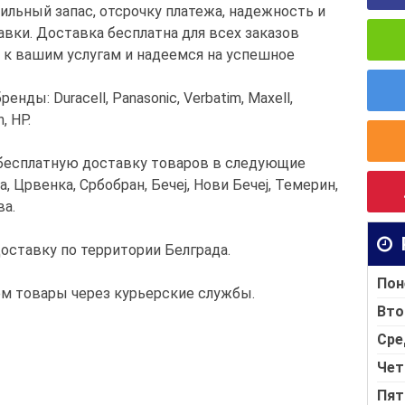
льный запас, отсрочку платежа, надежность и
авки. Доставка бесплатна для всех заказов
 к вашим услугам и надеемся на успешное
ы: Duracell, Panasonic, Verbatim, Maxell,
, HP.
бесплатную доставку товаров в следующие
а, Црвенка, Србобран, Бечеј, Нови Бечеј, Темерин,
ва.
ставку по территории Белграда.
Пон
ем товары через курьерские службы.
Вто
Сре
Чет
Пят