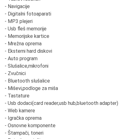
- Navigacije
- Digitalni fotoaparati
- MP3 plejeri
- Usb fleš memorije
- Memorijske kartice
- Mrežna oprema
- Eksterni hard diskovi
- Auto program
- Slušalice,mikrofoni
- Zvučnici
- Bluetooth slušalice
- Miševi,podloge za miša
- Tastature
- Usb dodaci(card reader,usb hub,bluetooth adapter)
- Web kamere
- Igračka oprema
- Osnovne komponente
- Štampači, toneri