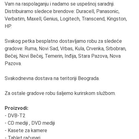
Vam na raspolaganju i nadamo se uspešnoj saradnji.
Distribuiramo sledece brendove: Duracell, Panasonic,
Verbatim, Maxell, Genius, Logitech, Transcend, Kingston,
HP.
Svakog petka besplatno dostavljamo robu za sledeće
gradove: Ruma, Novi Sad, Vrbas, Kula, Crvenka, Srbobran,
Bečej, Novi Bečej, Temerin, Inđija, Stara Pazova, Nova
Pazova.
Svakodnevna dostava na teritoriji Beograda.
Za ostale gradove robu šaljemo kurirskom službom.
Proizvodi:
- DVB-T2
- CD mediji , DVD mediji
- Kasete za kamere
- Tablet računari