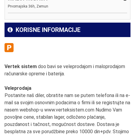
Prvomajska 36h, Zemun
KORISNE INFORMACIJE
Vertek sistem
doo bavi se veleprodajom i maloprodajom
računarske opreme i baterija.
Veleprodaja
Postanite naš diler, obratite nam se putem telefona ili na e-
mail sa svojim osnovnim podacima o firmi ili se registrujte na
nasem webshop-u www.verteksistem.com Nudimo Vam
povoljne cene, stabilan lager, odloženo plaćanje,
pouzdanost i tačnost, mogućnost dostave. Dostava je
besplatna za sve porudžbine preko 10000 din+pdv. Stojimo