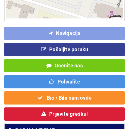
Navigacija
Pošaljite poruku
Ocenite nas
Pohvalite
Bio / Bila sam ovde
Prijavite grešku!