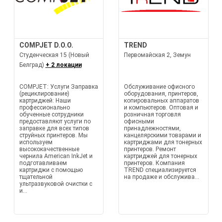
COMPJET D.O.O.
TREND
Студенческая 15 (Новый
Первомайская 2, Земун
Белград)
+ 2 локации
COMPJET: Услуги Заправка
Обслуживание офисного
(рециклирование)
оборудования, принтеров,
картриджей: Наши
копировальных аппаратов
профессионально
и компьютеров. Оптовая и
обученные сотрудники
розничная торговля
предоставляют услуги по
офисными
заправке для всех типов
принадлежностями,
струйных принтеров. Мы
канцелярскими товарами и
используем
картриджами для тонерных
высококачественные
принтеров. Ремонт
чернила American InkJet и
картриджей для тонерных
подготавливаем
принтеров. Компания
картриджи с помощью
TREND специализируется
тщательной
на продаже и обслужива...
ультразвуковой очистки с
и...